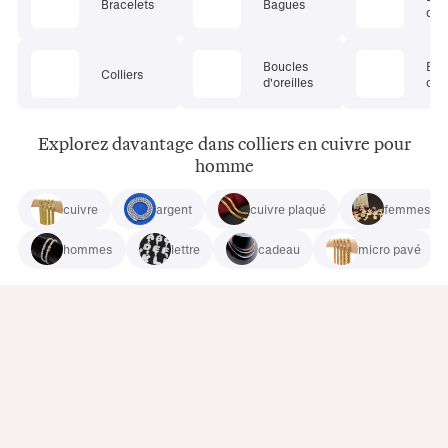
Bracelets
Bagues
de 
Boucles
Bij
Colliers
d'oreilles
cor
Explorez davantage dans colliers en cuivre pour
homme
cuivre
argent
cuivre plaqué
femmes bi
hommes
lettre
cadeau
micro pavé