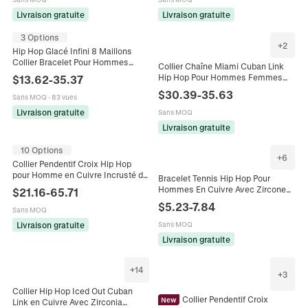
Livraison gratuite
Livraison gratuite
3 Options
+
2
Hip Hop Glacé Infini 8 Maillons
Collier Bracelet Pour Hommes
Collier Chaîne Miami Cuban Link
Cuivre Zirconia Bling Street Mode
Hip Hop Pour Hommes Femmes
$
13.62
-
35.37
Bijoux Accessoires Cadeau
Cuivre Zirconia Iced Out Style Punk
$
30.39
-
35.63
Sans MOQ
·
83 vues
13mm Bijoux Cadeau
Livraison gratuite
Sans MOQ
Livraison gratuite
10 Options
+
6
Collier Pendentif Croix Hip Hop
pour Homme en Cuivre Incrusté de
Bracelet Tennis Hip Hop Pour
Zirconia Iced Out Chaîne de Croix
Hommes En Cuivre Avec Zircone
$
21.16
-
65.71
Marquise Or Argent Bijoux
Cubique Chaîne Étoile Luxe Bijoux
$
5.23
-
7.84
Sans MOQ
Accessoires Style Haut De Gamme
Livraison gratuite
Sans MOQ
Livraison gratuite
+
14
+
3
Collier Hip Hop Iced Out Cuban
Collier Pendentif Croix
New
Link en Cuivre Avec Zirconia