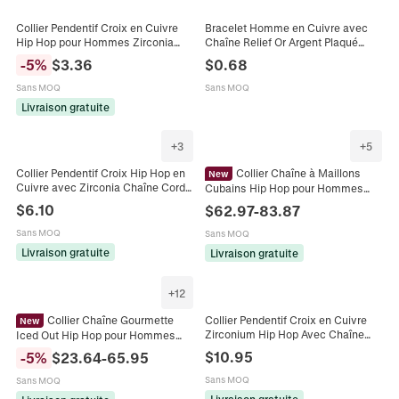
Collier Pendentif Croix en Cuivre
Bracelet Homme en Cuivre avec
Hip Hop pour Hommes Zirconia
Chaîne Relief Or Argent Plaqué
Iced Out Chaîne Maillon Choker
Minimaliste Chaîne Gourmette
-
5
%
$
3.36
$
0.68
pour Fête Quotidienne Bijoux
Bijoux Cadeau Anniversaire pour
Cadeau
Lui
Sans MOQ
Sans MOQ
Livraison gratuite
+
3
+
5
Collier Pendentif Croix Hip Hop en
Collier Chaîne à Maillons
New
Cuivre avec Zirconia Chaîne Corde
Cubains Hip Hop pour Hommes
Cubaine Plaquée Or Argent Bijoux
avec Zirconia Baguette Chaîne en
$
6.10
$
62.97
-
83.87
pour Hommes Femmes Fête
Cuivre Luxueuse Bijoux de Mode
Sans MOQ
Sans MOQ
Livraison gratuite
Livraison gratuite
+
12
Collier Chaîne Gourmette
Collier Pendentif Croix en Cuivre
New
Zirconium Hip Hop Avec Chaîne
Iced Out Hip Hop pour Hommes
Torsadée en Acier Inoxydable Or
Cuivre Zirconia Incrusté Plaqué Or
$
10.95
-
5
%
$
23.64
-
65.95
Argent Bijoux de Mode
Argent Bijoux Streetwear
Sans MOQ
Sans MOQ
Livraison gratuite