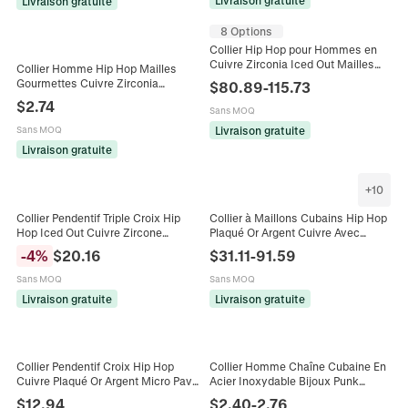
Livraison gratuite
8 Options
Collier Hip Hop pour Hommes en
Cuivre Zirconia Iced Out Mailles
Collier Homme Hip Hop Mailles
Cubaines Taille Baguette Ronde
Gourmettes Cuivre Zirconia
$
80.89
-
115.73
Géométrique Bijoux Street Party
Incrusté Plaque Or Argent Chaine
$
2.74
Cadeau
Sans MOQ
Geometrique Bijoux Personnalises
Cadeau
Livraison gratuite
Sans MOQ
Livraison gratuite
+
10
Collier Pendentif Triple Croix Hip
Collier à Maillons Cubains Hip Hop
Hop Iced Out Cuivre Zircone
Plaqué Or Argent Cuivre Avec
Chaîne Corde Longue Bijoux
Zircone Cubique Bijoux Iced Out
-
4
%
$
20.16
$
31.11
-
91.59
Streetwear Pour Hommes
Streetwear pour Hommes
Sans MOQ
Sans MOQ
Livraison gratuite
Livraison gratuite
Collier Pendentif Croix Hip Hop
Collier Homme Chaîne Cubaine En
Cuivre Plaqué Or Argent Micro Pavé
Acier Inoxydable Bijoux Punk
Zircone Avec Chaîne Corde en
Minimalistes Chaîne Plaquée Or
$
12.94
$
2.40
-
2.76