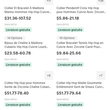
+
11
+
36
Collier Et Bracelet À Maillons
Collier Pendentif Croix Hip Hop
Marins Hommes Hip Hop Cuivre
pour Hommes Cuivre Avec Zirconia
Zircone Bijoux De Luxe Street Style
Cubique 5A Incrusté Or Argent
$
31.36
-
107.52
$
5.86
-
21.18
Or Argent Couleurs
Plaqué Chaîne Torsadée
Sans MOQ
Sans MOQ
Livraison gratuite
Livraison gratuite
14 Options
10 Options
Bijoux de Chaîne à Maillons
Collier Bracelet Tennis Hip Hop en
Cubains Hip Hop Cuivre Lourd
Cuivre Avec Zircone Carré Pour
Incrusté de Zircone Collier Bracelet
Hommes Plaqué Or Argent
$
23.58
-
60.78
$
9.84
-
25.66
Tons Or Argent pour Hommes Fête
Accessoire Bijoux de Mode Luxe
Accessoires de Mode
Sans MOQ
Sans MOQ
Livraison gratuite
Livraison gratuite
+
8
+
7
Collier Hip Hop pour Hommes
Collier Hip Hop Maille Gourmette
Sertie de Zirconia Chaîne Cuban
Entièrement Serti de Strass Cuivre
Link Losange Géométrique Cuivre
Zircon Chaîne pour Homme Bijoux
$
51.77
-
78.40
$
51.77
-
79.64
Bijoux de Mode Homme
Streetwear
Sans MOQ
Sans MOQ
Livraison gratuite
Livraison gratuite