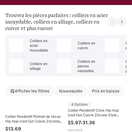
Trouvez les pièces parfaites : colliers en acier
inoxydable, colliers en alliage, colliers en
cuivre et plus encore
Colliers en
Colliers en
Coll
acier
cuivre
arg
inoxydable
Colliers en
Coll
Colliers en
pierres
pier
alliage
naturelles
pré
Afficher les filtres
Nouveautés
Prix en baisse
L
4 Options
Collier Pendentif Croix Hip Hop
Iced Out Cuivre Zircone Style
Collier Pendentif Portrait de Jésus
Street Punk Bijoux de Mode pour
Hip Hop Iced Out Cuivre Zirconia
$
5.97
-
31.36
Hommes Accessoires Cadeau
Électroplaqué Bijoux Streetwear
$
13.69
Sans MOQ
pour Hommes Accessoires Mode