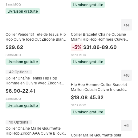
Livraison gratuite
Sans MOQ
Livraison gratuite
+
14
Collier Pendentif Tête de Jésus Hip
Collier Bracelet Chaîne Cubaine
Hop Cuivre Iced Out Zircone Blanc
Miami Hip Hop Hommes Cuivre
Vert Bijoux de Mode Streetwear
Entièrement Serti de Zirconia Carré
$
29.62
-
5
%
$
31.86
-
89.60
Homme Scintillant Rétro Religieux
Or Argent Bijoux Streetwear
Sans MOQ
Sans MOQ
Livraison gratuite
Livraison gratuite
42 Options
+
16
Collier Chaîne Tennis Hip Hop
Homme en Cuivre Avec Zirconia
Hip Hop Homme Collier Bracelet
Incrusté Or Argent Ras du Cou
Maillon Cubain Cuivre Incrusté
$
6.90
-
22.41
Bijoux de Luxe pour Homme
Zircone Iced Out Or Argent Or Rose
$
18.08
-
45.32
Cadeau
Sans MOQ
Plaqué Bijoux Cadeau
Livraison gratuite
Sans MOQ
Livraison gratuite
10 Options
+
6
Collier Chaîne Maille Gourmette
Hip Hop Zircon AAA Cuivre Bijoux
Collier Maille Gourmette pour