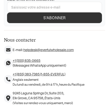
S'ABONNER
Nous contacter
E-mail:
helpdesk@everfulwholesale.com
+1 (555) 835-0665
(Messages WhatsApp uniquement)
+1 (855) 383-7385 (1-855-EVERFUL)
Anglais seulement
Du lundi au vendredi, de 9 h à 17 h, heure du Pacifique
9245 Laguna Springs Dr, Suite 203,
Elk Grove, CA 95758, États-Unis
(Visites sur rendez-vous uniquement, merci)