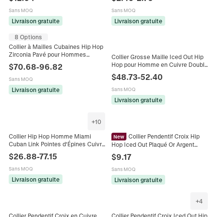
Acier Inoxydable Bijoux Homme
Argent Pour Fête Quotidienne
Sans MOQ
Sans MOQ
Livraison gratuite
Livraison gratuite
8 Options
Collier à Mailles Cubaines Hip Hop
Zirconia Pavé pour Hommes
Collier Grosse Maille Iced Out Hip
Femmes Cuivre Chaîne Iced Out
Hop pour Homme en Cuivre Double
$
70.68
-
96.82
Bijoux de Mode Or Argent
Rangée Micro-Incrusté de Zirconia
$
48.73
-
52.40
Sans MOQ
Or Argent
Livraison gratuite
Sans MOQ
Livraison gratuite
+
10
Collier Hip Hop Homme Miami
Collier Pendentif Croix Hip
New
Cuban Link Pointes d'Épines Cuivre
Hop Iced Out Plaqué Or Argent
Iced Out Zirconia Plaqué Or
Cuivre Zircone Acier Inoxydable
$
26.88
-
77.15
$
9.17
Véritable Bijoux
Chaîne Corde Bijoux Homme
Sans MOQ
Sans MOQ
Livraison gratuite
Livraison gratuite
+
4
Collier Pendentif Croix en Cuivre
Collier Pendentif Croix Iced Out Hip