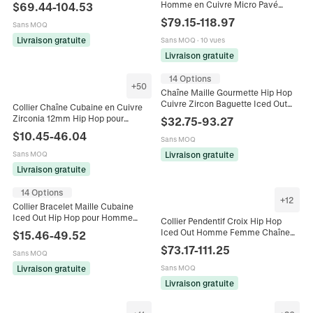
Bling Hommes Streetwear Fête
Homme en Cuivre Micro Pavé
$
69.44
-
104.53
Luxe Or Argent Ras du Cou
Zirconium Hip Hop Iced Out Chaîne
$
79.15
-
118.97
Sans MOQ
Streetwear Plqué Or Argent Bijoux
pour Homme Style Punk Rock
Livraison gratuite
Sans MOQ
·
10 vues
Livraison gratuite
14 Options
+
50
Chaîne Maille Gourmette Hip Hop
Cuivre Zircon Baguette Iced Out
Collier Chaîne Cubaine en Cuivre
Bijoux pour Hommes Accessoire
Zirconia 12mm Hip Hop pour
$
32.75
-
93.27
Streetwear
Hommes Femmes Bijoux Hip Hop
$
10.45
-
46.04
Sans MOQ
Pavé Iced Out Cadeau Chaîne
Cubaine
Livraison gratuite
Sans MOQ
Livraison gratuite
14 Options
+
12
Collier Bracelet Maille Cubaine
Iced Out Hip Hop pour Homme
Collier Pendentif Croix Hip Hop
Cuivre AAA Zircone Bijoux Lourds
Iced Out Homme Femme Chaîne
$
15.46
-
49.52
Plaqué Or Argent Cadeau
Cubaine Cuivre Zirconia Punk
$
73.17
-
111.25
Sans MOQ
Streetwear Bijoux
Livraison gratuite
Sans MOQ
Livraison gratuite