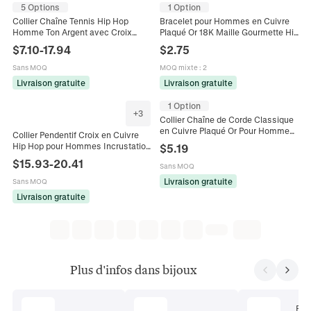
5 Options
1 Option
Collier Chaîne Tennis Hip Hop
Bracelet pour Hommes en Cuivre
Homme Ton Argent avec Croix
Plaqué Or 18K Maille Gourmette Hip
Latérale en Cuivre et Zirconia
Hop Chaîne Figaro Épaisse Bijoux
$
7.10
-
17.94
$
2.75
Bijoux Mode Streetwear Bracelet
de Mode Cadeau Quotidien
pour Homme Cadeau
Sans MOQ
MOQ mixte
:
2
Livraison gratuite
Livraison gratuite
1 Option
+
3
Collier Chaîne de Corde Classique
en Cuivre Plaqué Or Pour Hommes
Collier Pendentif Croix en Cuivre
Femmes Bijoux Hip Hop Tressés
Hip Hop pour Hommes Incrustation
$
5.19
Accessoire De Mode Cadeau
de Zirconia Coloré Bijoux Iced Out
$
15.93
-
20.41
Sans MOQ
Collier Croix Brillant
Livraison gratuite
Sans MOQ
Livraison gratuite
Plus d'infos dans bijoux
Ens