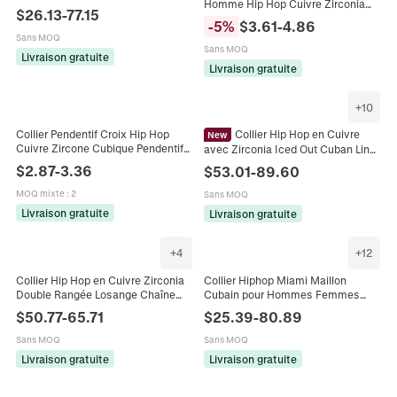
Homme Hip Hop Cuivre Zirconia
Incrusté Grosse Chaîne d'Épines
$
26.13
-
77.15
Incrusté Couleur Or Argent Bijoux
Pour Hommes Bijoux Plaqués
-
5
%
$
3.61
-
4.86
Street Style Pour Unisexe Cadeau
Sans MOQ
Sans MOQ
Livraison gratuite
Livraison gratuite
+
10
Collier Pendentif Croix Hip Hop
Collier Hip Hop en Cuivre
New
Cuivre Zircone Cubique Pendentif
avec Zirconia Iced Out Cuban Link
Croix Avec Chaîne Torsadée Pour
Chain pour Hommes Mode
$
2.87
-
3.36
$
53.01
-
89.60
Hommes Bijoux de Mode Cadeau
Luxueux Heavy Bling Bijoux Collier
Cadeau Anniversaire
MOQ mixte
:
2
Sans MOQ
Livraison gratuite
Livraison gratuite
+
4
+
12
Collier Hip Hop en Cuivre Zirconia
Collier Hiphop Miami Maillon
Double Rangée Losange Chaîne
Cubain pour Hommes Femmes
Cubaine Pour Hommes Plaqué Or
Cuivre Zirconia Taille Baguette
$
50.77
-
65.71
$
25.39
-
80.89
18k Iced Out Collier à Maillons
Chaîne Iced Out Bijoux Mode
Lourds Bijoux
Lourds Cadeau
Sans MOQ
Sans MOQ
Livraison gratuite
Livraison gratuite