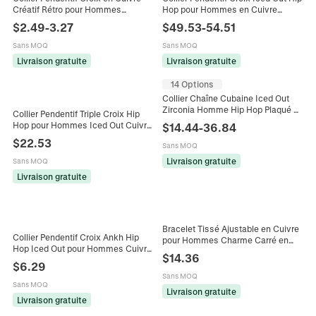
Créatif Rétro pour Hommes
Hop pour Hommes en Cuivre
Femmes Hip Hop Rock Bijoux
Incrusté de Zirconia Chaîne à Billes
$
2.49
-
3.27
$
49.53
-
54.51
Heavy Metal Or Électroplaqué
Plaqué Or Argent Bijoux Mode
Sans MOQ
Sans MOQ
Livraison gratuite
Livraison gratuite
14 Options
Collier Chaîne Cubaine Iced Out
Zirconia Homme Hip Hop Plaqué Or
Collier Pendentif Triple Croix Hip
Argent Cuivre Bijoux de Luxe Style
Hop pour Hommes Iced Out Cuivre
$
14.44
-
36.84
Urbain Accessoire
Zircone Plaqué Or Argent Chaîne
$
22.53
Sans MOQ
Torsadée Bijoux Cadeau de Fête
Livraison gratuite
Sans MOQ
Livraison gratuite
Bracelet Tissé Ajustable en Cuivre
Collier Pendentif Croix Ankh Hip
pour Hommes Charme Carré en
Hop Iced Out pour Hommes Cuivre
Zirconia Pave Bracelet en Corde
$
14.36
Brillant Zirconia Chaîne de Tennis
Tressée Hip Hop Bijoux Cadeau
$
6.29
Bijoux de Mode de Rue
Sans MOQ
Sans MOQ
Livraison gratuite
Livraison gratuite