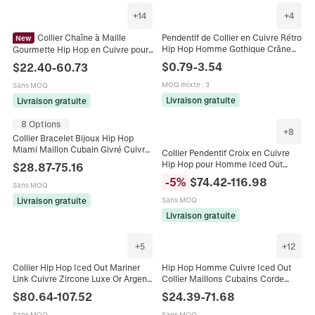
+
14
+
4
Collier Chaîne à Maille
Pendentif de Collier en Cuivre Rétro
New
Hip Hop Homme Gothique Crâne
Gourmette Hip Hop en Cuivre pour
Tête de Lion Pétoncle Couronne
Hommes Plaqué Or Argent Zirconia
$
0.79
-
3.54
$
22.40
-
60.73
Aigle Zirconia Or Bijoux
Micro Incrusté Bijoux de Mode
MOQ mixte
:
3
Sans MOQ
Livraison gratuite
Livraison gratuite
8 Options
+
8
Collier Bracelet Bijoux Hip Hop
Miami Maillon Cubain Givré Cuivre
Collier Pendentif Croix en Cuivre
Zircone Incrusté Or Argent Plaqué
Hip Hop pour Homme Iced Out
$
28.87
-
75.16
Mode Homme
Strass Bling Chaîne à Billes
-
5
%
$
74.42
-
116.98
Sans MOQ
Couleur Or Argent Bijoux Mode
Livraison gratuite
Sans MOQ
Livraison gratuite
+
5
+
12
Collier Hip Hop Iced Out Mariner
Hip Hop Homme Cuivre Iced Out
Link Cuivre Zircone Luxe Or Argent
Collier Maillons Cubains Corde
Chaîne Lourde Collier pour
Torsadée Chaîne Pavée de Zirconia
$
80.64
-
107.52
$
24.39
-
71.68
Hommes Bijoux Streetwear
Bijoux de Luxe Individualité Pour
Homme Fête
Sans MOQ
Sans MOQ