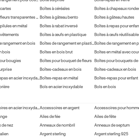
 cartes
Boîtes à céréales
Boîtes à chapeaux ronde
Boîtes à fleurs transparentes en acrylique
Boîtes à gâteau bento
Boîtes à gâteau hautes
 pilules en métal
Boîtes à rabat inversé
Boîtes à repas pour enfan
à vêtements
Boîtes à œufs en plastique
e rangement en bois
Boîtes de rangement en plastique
n bois
Boîtes en bois brut
pour bougies
Boîtes pour bouquet de fleurs
urprise
Boîtes-cadeaux en bois
Boîtes-cadeaux en bois
Boîtes-repas en acier inoxydable
Boîtes-repas en métal
Boîtes-repas pour enfant
prière
Bols en acier inoxydable
Bols en bois
Accessoires en acier inoxydable
Accessoires en argent
Accessoires pour homm
ange
Ailes de fée
Ailes de fête
 de nez
Anneaux de nombril
Anneaux de septum
talien
Argent sterling
Argent sterling 925