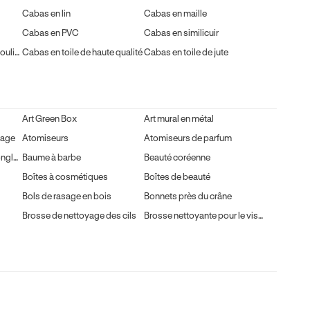
Cabas en lin
Cabas en maille
Cabas en PVC
Cabas en similicuir
Cabas en toile avec bandoulières en cuir
Cabas en toile de haute qualité
Cabas en toile de jute
Art Green Box
Art mural en métal
yage
Atomiseurs
Atomiseurs de parfum
Bandes adhésives pour ongles
Baume à barbe
Beauté coréenne
Boîtes à cosmétiques
Boîtes de beauté
Bols de rasage en bois
Bonnets près du crâne
Brosse de nettoyage des cils
Brosse nettoyante pour le visage