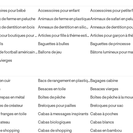
ires pour bébé
Accessoires pour enfant
Accessoires pour petite fi
 de ferme en peluche
Animaux de ferme en plastique
Animaux de safari en pel
de dentition en bois
Anneaux de dentition en silicone
Articles pour boutiques pour enfant
Articles pour fille à thème estival
ls
Baguettes à bulles
Baguettes de princesse
Ballons de football américain en mousse
Ballons de jeu
Bâtons lumineux pour ma
vierges
en cuir
Bacs de rangement en plastique
Bagages cabine
s
Besaces en toile
Besaces vierges
 repas en métal
Boîtes de pêche
Boîtes de pêche à la mou
s de créateur
Breloques pour pailles
Breloques pour sac
franges en toile
Cabas à messages inspirants
Cabas à poches
ateau
Cabas biologiques
Cabas blancs
e shopping
Cabas de shopping
Cabas en bambou