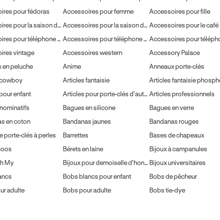
ires pour fédoras
Accessoires pour femme
Accessoires pour fille
Accessoires pour la saison des mariages
Accessoires pour la saison des remises de diplôme
Accessoires pour le café
Accessoires pour téléphone portable
Accessoires pour téléphone portable
ires vintage
Accessoires western
Accessory Palace
 en peluche
Anime
Anneaux porte-clés
s cowboy
Articles fantaisie
 pour enfant
Articles pour porte-clés d'autodéfense
Articles professionnels
nominatifs
Bagues en silicone
Bagues en verre
s en coton
Bandanas jaunes
Bandanas rouges
e porte-clés à perles
Barrettes
Bases de chapeaux
Boos
Bérets en laine
Bijoux à campanules
Oh My
Bijoux pour demoiselle d'honneur
Bijoux universitaires
ancs
Bobs blancs pour enfant
Bobs de pêcheur
ur adulte
Bobs pour adulte
Bobs tie-dye