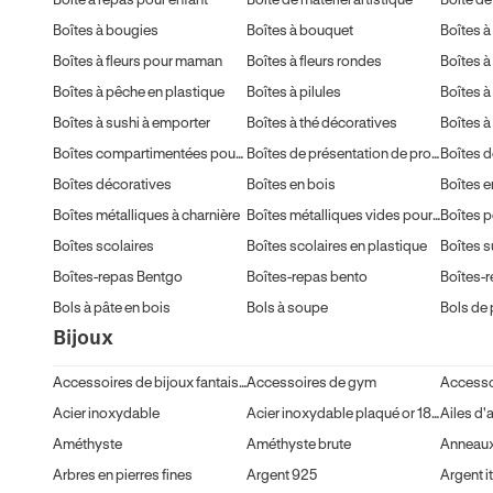
Boîtes à bougies
Boîtes à bouquet
Boîtes à
Boîtes à fleurs pour maman
Boîtes à fleurs rondes
Boîtes à pêche en plastique
Boîtes à pilules
Boîtes à
Boîtes à sushi à emporter
Boîtes à thé décoratives
Boîtes 
Boîtes compartimentées pour snacks
Boîtes de présentation de produits
Boîtes d
Boîtes décoratives
Boîtes en bois
Boîtes e
Boîtes métalliques à charnière
Boîtes métalliques vides pour bougies
Boîtes 
Boîtes scolaires
Boîtes scolaires en plastique
Boîtes s
Boîtes-repas Bentgo
Boîtes-repas bento
Bols à pâte en bois
Bols à soupe
Bols de 
Bijoux
Accessoires de bijoux fantaisie
Accessoires de gym
Acier inoxydable
Acier inoxydable plaqué or 18 carats
Ailes d'
Améthyste
Améthyste brute
Anneaux
Arbres en pierres fines
Argent 925
Argent i