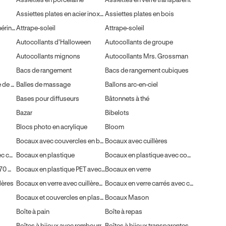
Assiettes plates en acier inoxydable
Assiettes plates en bois
Attrape-rêves de style amérindien
Attrape-soleil
Attrape-soleil
Autocollants d'Halloween
Autocollants de groupe
Autocollants mignons
Autocollants Mrs. Grossman
Bacs de rangement
Bacs de rangement cubiques
Balles antistress en forme de citrouille
Balles de massage
Ballons arc-en-ciel
Bases pour diffuseurs
Bâtonnets à thé
Bazar
Bibelots
Blocs photo en acrylique
Bloom
Bocaux avec couvercles en bois
Bocaux avec cuillères
Bocaux en céramique avec couvercles
Bocaux en plastique
Bocaux en plastique avec couvercles
Bocaux en plastique de 470 ml avec couvercles
Bocaux en plastique PET avec couvercles
Bocaux en verre
lères
Bocaux en verre avec cuillères en bois
Bocaux en verre carrés avec couvercles
Bocaux et couvercles en plastique
Bocaux Mason
Boîte à pain
Boîte à repas
Boîtes à bijoux avec rembourrage en coton
Boîtes à bijoux transparentes en plastique