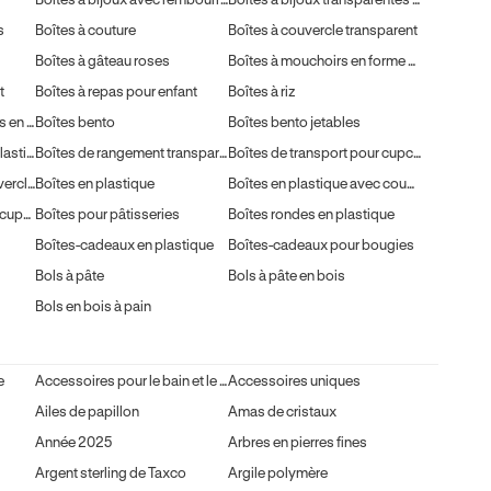
s
Boîtes à couture
Boîtes à couvercle transparent
Boîtes à gâteau roses
Boîtes à mouchoirs en forme de jupe virevoltante
t
Boîtes à repas pour enfant
Boîtes à riz
Boîtes à œufs réutilisables en plastique
Boîtes bento
Boîtes bento jetables
Boîtes de rangement en plastique avec couvercles
Boîtes de rangement transparentes
Boîtes de transport pour cupcakes
Boîtes en métal avec couvercles
Boîtes en plastique
Boîtes en plastique avec couvercles
Boîtes pour bouquets de cupcakes
Boîtes pour pâtisseries
Boîtes rondes en plastique
Boîtes-cadeaux en plastique
Boîtes-cadeaux pour bougies
Bols à pâte
Bols à pâte en bois
Bols en bois à pain
e
Accessoires pour le bain et le corps
Accessoires uniques
Ailes de papillon
Amas de cristaux
Année 2025
Arbres en pierres fines
Argent sterling de Taxco
Argile polymère