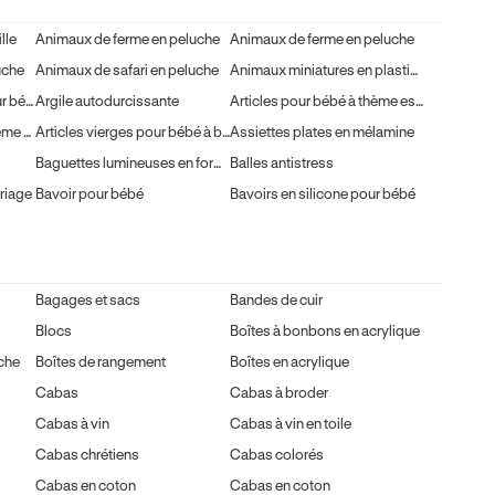
lle
Animaux de ferme en peluche
Animaux de ferme en peluche
uche
Animaux de safari en peluche
Animaux miniatures en plastique
Anneaux de dentition pour bébé
Argile autodurcissante
Articles pour bébé à thème estival
Articles pour garçon à thème estival
Articles vierges pour bébé à broder
Assiettes plates en mélamine
Baguettes lumineuses en forme de flocon
Balles antistress
riage
Bavoir pour bébé
Bavoirs en silicone pour bébé
Bagages et sacs
Bandes de cuir
Blocs
Boîtes à bonbons en acrylique
che
Boîtes de rangement
Boîtes en acrylique
Cabas
Cabas à broder
Cabas à vin
Cabas à vin en toile
Cabas chrétiens
Cabas colorés
Cabas en coton
Cabas en coton