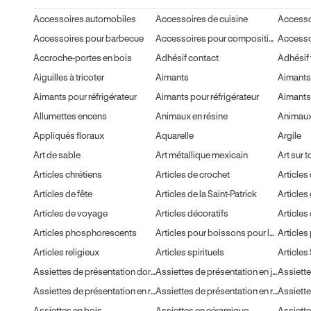
Accessoires automobiles
Accessoires de cuisine
Accessoires pour barbecue
Accessoires pour compositions florales
Accesso
Accroche-portes en bois
Adhésif contact
Adhésif 
Aiguilles à tricoter
Aimants
Aimants
Aimants pour réfrigérateur
Aimants pour réfrigérateur
Aimants 
Allumettes encens
Animaux en résine
Animaux
Appliqués floraux
Aquarelle
Argile
Art de sable
Art métallique mexicain
Art sur t
Articles chrétiens
Articles de crochet
Articles
Articles de fête
Articles de la Saint-Patrick
Articles 
Articles de voyage
Articles décoratifs
Articles 
Articles phosphorescents
Articles pour boissons pour la Fête des Pères
Articles
Articles religieux
Articles spirituels
Articles 
Assiettes de présentation dorées
Assiettes de présentation en jonc de mer
Assiettes de présentation en rotin
Assiettes de présentation en rotin
Assiettes en bois
Assiettes en céramique
Assiette