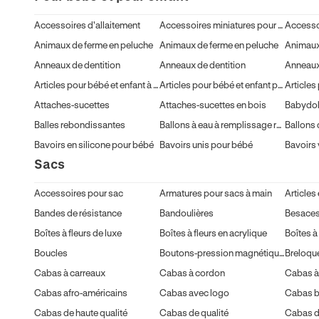
Accessoires d'allaitement
Accessoires miniatures pour maison de poupée
Accesso
Animaux de ferme en peluche
Animaux de ferme en peluche
Animaux
Anneaux de dentition
Anneaux de dentition
Anneaux 
Articles pour bébé et enfant à thème estival
Articles pour bébé et enfant pour la rentrée
Attaches-sucettes
Attaches-sucettes en bois
Babydol
Balles rebondissantes
Ballons à eau à remplissage rapide
Bavoirs en silicone pour bébé
Bavoirs unis pour bébé
Bavoirs 
Sacs
Accessoires pour sac
Armatures pour sacs à main
Articles 
Bandes de résistance
Bandoulières
Besace
Boîtes à fleurs de luxe
Boîtes à fleurs en acrylique
Boîtes à
Boucles
Boutons-pression magnétiques
Breloque
Cabas à carreaux
Cabas à cordon
Cabas à 
Cabas afro-américains
Cabas avec logo
Cabas b
Cabas de haute qualité
Cabas de qualité
Cabas d