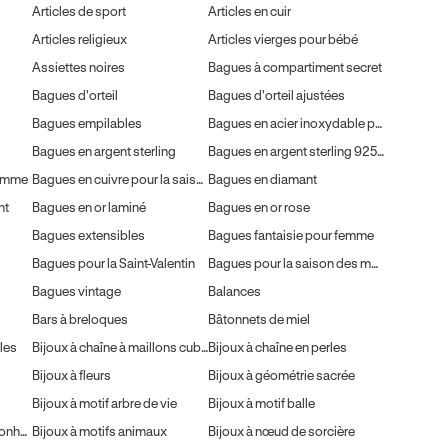
Articles de sport
Articles en cuir
Articles religieux
Articles vierges pour bébé
Assiettes noires
Bagues à compartiment secret
Bagues d'orteil
Bagues d'orteil ajustées
Bagues empilables
Bagues en acier inoxydable pour homme
Bagues en argent sterling
Bagues en argent sterling 925 pour homme
homme
Bagues en cuivre pour la saison des mariages
Bagues en diamant
nt
Bagues en or laminé
Bagues en or rose
Bagues extensibles
Bagues fantaisie pour femme
Bagues pour la Saint-Valentin
Bagues pour la saison des mariages
Bagues vintage
Balances
Bars à breloques
Bâtonnets de miel
les
Bijoux à chaîne à maillons cubains
Bijoux à chaîne en perles
Bijoux à fleurs
Bijoux à géométrie sacrée
Bijoux à motif arbre de vie
Bijoux à motif balle
Bijoux à motif œil porte-bonheur
Bijoux à motifs animaux
Bijoux à nœud de sorcière