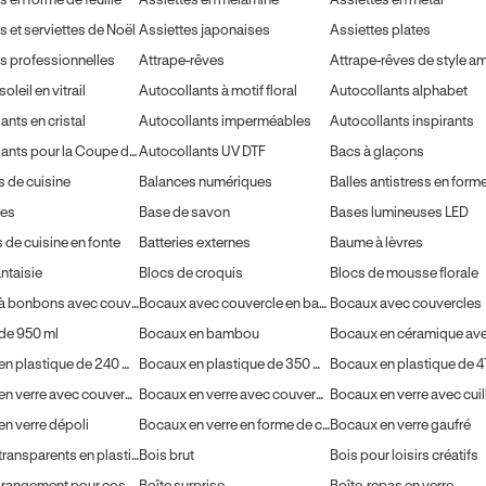
s et serviettes de Noël
Assiettes japonaises
Assiettes plates
s professionnelles
Attrape-rêves
oleil en vitrail
Autocollants à motif floral
Autocollants alphabet
ants en cristal
Autocollants imperméables
Autocollants inspirants
Autocollants pour la Coupe du monde
Autocollants UV DTF
Bacs à glaçons
 de cuisine
Balances numériques
ues
Base de savon
Bases lumineuses LED
s de cuisine en fonte
Batteries externes
Baume à lèvres
antaisie
Blocs de croquis
Blocs de mousse florale
Bocaux à bonbons avec couvercles
Bocaux avec couvercle en bambou
Bocaux avec couvercles
de 950 ml
Bocaux en bambou
Bocaux en plastique de 240 ml avec couvercles
Bocaux en plastique de 350 ml avec couvercles
Bocaux en verre avec couvercles en bambou
Bocaux en verre avec couvercles en bois
Bocaux en verre avec cuil
n verre dépoli
Bocaux en verre en forme de cœur
Bocaux en verre gaufré
Bocaux transparents en plastique de 240 ml avec couvercles
Bois brut
Bois pour loisirs créatifs
Boîte de rangement pour cosmétiques
Boîte surprise
Boîte-repas en verre