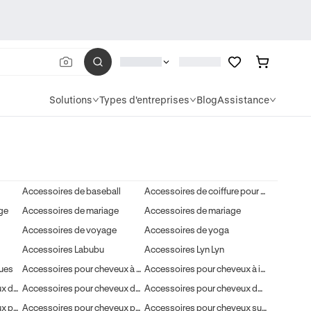
Solutions
Types d'entreprises
Blog
Assistance
Accessoires de baseball
Accessoires de coiffure pour animaux
ge
Accessoires de mariage
Accessoires de mariage
Accessoires de voyage
Accessoires de yoga
Accessoires Labubu
Accessoires Lyn Lyn
ques
Accessoires pour cheveux à fleurs
Accessoires pour cheveux à imprimé léopard
Accessoires pour cheveux de la Journée internationale des femmes
Accessoires pour cheveux de la Saint-Valentin
Accessoires pour cheveux de Noël
Accessoires pour cheveux pour la saison des mariages
Accessoires pour cheveux pour la saison des remises de diplômes
Accessoires pour cheveux sur le thème de l'été