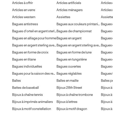
Articles à offrir
Articles artificiels
Articles
Articles en verre
Articles ménagers
Articles
Articles western
Assiettes
Assiett
Bagues antistress
Bagues aux couleurs printanières
Bagues 
Bagues d'orteil en argent sterling
Bagues de championnat
Bagues 
Bagues en alliage pour homme
Bagues en argent
Bagues 
Bagues en argent sterling avec pierres
Bagues en argent sterling avec pierres fines
Bagues en forme de croix
Bagues en forme de lune
Bagues 
Bagues en titane
Bagues en tungstène
Bagues 
Bagues individuelles
Bagues ouvertes
Bagues 
Bagues pour la saison des remises de diplômes
Bagues réglables
Bagues t
Balles
Balles en maille
Balles p
Battes de baseball
Bijoux 28th Street
Bijoux à
Bijoux à chaîne tennis
Bijoux à chaîne trombone
Bijoux à
Bijoux à imprimés animaliers
Bijoux à lettres
Bijoux à motif constellation
Bijoux à motif dragon
Bijoux à