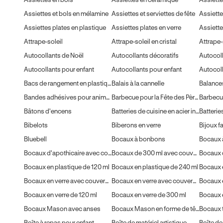
Assiettes et bols en mélamine
Assiettes et serviettes de fête
Assiette
Assiettes plates en plastique
Assiettes plates en verre
Assiette
Attrape-soleil
Attrape-soleil en cristal
Attrape-s
Autocollants de Noël
Autocollants décoratifs
Autocoll
Autocollants pour enfant
Autocollants pour enfant
Bacs de rangement en plastique
Balais à la cannelle
Balances
Bandes adhésives pour animaux
Barbecue pour la Fête des Pères
Barbec
Bâtons d'encens
Batteries de cuisine en acier inoxydable
Batterie
Bibelots
Biberons en verre
Bijoux f
Bluebell
Bocaux à bonbons
Bocaux d'apothicaire avec couvercles
Bocaux de 300 ml avec couvercles
Bocaux 
Bocaux en plastique de 120 ml
Bocaux en plastique de 240 ml
Bocaux en verre avec couvercle
Bocaux en verre avec couvercles
Bocaux en verre de 120 ml
Bocaux en verre de 300 ml
Bocaux e
Bocaux Mason avec anses
Bocaux Mason en forme de tête de mort
Boîte à repas pour enfant
Boîte de matériel artistique