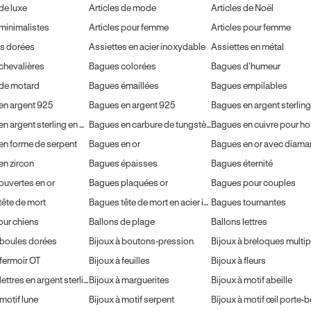
 de luxe
Articles de mode
Articles de Noël
 minimalistes
Articles pour femme
Articles pour femme
es dorées
Assiettes en acier inoxydable
Assiettes en métal
chevalières
Bagues colorées
Bagues d'humeur
de motard
Bagues émaillées
Bagues empilables
en argent 925
Bagues en argent 925
Bagues en argent sterling
Bagues en argent sterling en oxyde de zirconium
Bagues en carbure de tungstène
Bagues en cuivre pour 
en forme de serpent
Bagues en or
Bagues en or avec diama
en zircon
Bagues épaisses
Bagues éternité
ouvertes en or
Bagues plaquées or
Bagues pour couples
ête de mort
Bagues tête de mort en acier inoxydable
Bagues tournantes
our chiens
Ballons de plage
Ballons lettres
 boules dorées
Bijoux à boutons-pression
Bijoux à breloques multip
 fermoir OT
Bijoux à feuilles
Bijoux à fleurs
Bijoux à lettres en argent sterling
Bijoux à marguerites
Bijoux à motif abeille
 motif lune
Bijoux à motif serpent