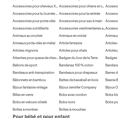
Accessoires pour cheveux XXL
Accessoires pour chiens et chats
Accesso
Accessoires pour la Journée de la Terre
Accessoires pour la rentrée
Accessoires pour porte-clés
Accessoires pour sac à main
Accessoires scintillants
Accessoires vestimentaires aux couleurs printanières
Accesso
Animaux au crochet
Animaux en cristal
Animaux
Anneaux porte-clés en métal
Article fantaisie
Article
Articles mignons
Articles pour chats
Articles
Attaches pour queue de cheval en métal
Badges du Jour de la Terre
Badges 
Ballons de sport
Bandanas 100 % coton
Bandana
Bandeaux anti-transpiration
Bandeaux pour chapeaux
Barres d
Bâtonnets en bambou
Battes de baseball en bois
Beanie 
Bijoux fantaisie vintage
Bijoux Jennifer Company
Bijoux 
Billes en verre
Bobs avec cordon
Bobs bl
Bobs en velours côtelé
Bobs noirs
Bobs po
Boîtes à montres
Boîtes à mouches
Pour bébé et pour enfant