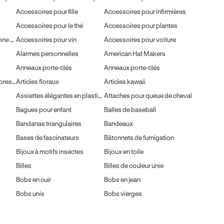
Accessoires pour fille
Accessoires pour infirmières
Accessoires pour le thé
Accessoires pour plantes
Accessoires pour téléphone portable
Accessoires pour vin
Accessoires pour voiture
Alarmes personnelles
American Hat Makers
Anneaux porte-clés
Anneaux porte-clés
Articles fantaisie phosphorescents
Articles floraux
Articles kawaii
Assiettes élégantes en plastique
Attaches pour queue de cheval
Bagues pour enfant
Balles de baseball
Bandanas triangulaires
Bandeaux
Bases de fascinateurs
Bâtonnets de fumigation
Bijoux à motifs insectes
Bijoux en toile
Billes
Billes de couleur unie
Bobs en cuir
Bobs en jean
Bobs unis
Bobs vierges