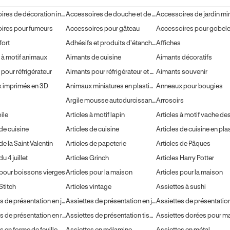
Accessoires de décoration intérieure
Accessoires de douche et de bain pour animaux
ires pour fumeurs
Accessoires pour gâteau
fort
Adhésifs et produits d'étanchéité
Affiches
 à motif animaux
Aimants de cuisine
Aimants décoratifs
pour réfrigérateur
Aimants pour réfrigérateur et aimants décoratifs
Aimants souvenir
 imprimés en 3D
Animaux miniatures en plastique
Anneaux pour bougies
Argile mousse autodurcissante
Arrosoirs
oile
Articles à motif lapin
 de cuisine
Articles de cuisine
Articles de cuisine en pla
de la Saint-Valentin
Articles de papeterie
Articles de Pâques
du 4 juillet
Articles Grinch
Articles Harry Potter
 pour boissons vierges
Articles pour la maison
Articles pour la maison
Stitch
Articles vintage
Assiettes à sushi
Assiettes de présentation en jute
Assiettes de présentation en jute
Assiettes de présentation en rotin pour mariage
Assiettes de présentation tissées
Assiettes dorées pour m
s en forme de feuille
Assiettes en mélamine
Assiettes en métal