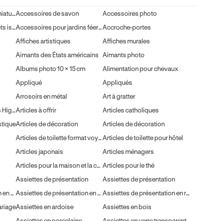
Accessoires de jardin miniatures
Accessoires de savon
Accessoires photo
Accessoires pour gobelets isothermes
Accessoires pour jardins féeriques
Accroche-portes
Affiches artistiques
Affiches murales
Aimants des États américains
Aimants photo
Albums photo 10 × 15 cm
Alimentation pour chevaux
Appliqué
Appliqués
Arrosoirs en métal
Art à gratter
Articles à motif vache des Highlands
Articles à offrir
Articles catholiques
stique
Articles de décoration
Articles de décoration
Articles de toilette format voyage
Articles de toilette pour hôtel
Articles japonais
Articles ménagers
Articles pour la maison et la cuisine pour la rentrée
Articles pour le thé
Assiettes de présentation
Assiettes de présentation
Assiettes de présentation en osier
Assiettes de présentation en osier
Assiettes de présentation en rotin
ariage
Assiettes en ardoise
Assiettes en bois
Assiettes en porcelaine
Assiettes en verre transparent