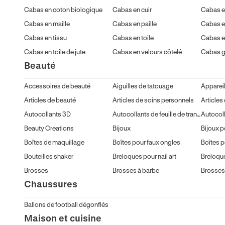
Cabas en coton biologique
Cabas en cuir
Cabas e
Cabas en maille
Cabas en paille
Cabas en
Cabas en tissu
Cabas en toile
Cabas en
Cabas en toile de jute
Cabas en velours côtelé
Cabas gé
Beauté
Accessoires de beauté
Aiguilles de tatouage
Articles de beauté
Articles de soins personnels
Articles
Autocollants 3D
Autocollants de feuille de transfert
Beauty Creations
Bijoux
Bijoux p
Boîtes de maquillage
Boîtes pour faux ongles
Bouteilles shaker
Breloques pour nail art
Breloqu
Brosses
Brosses à barbe
Brosses
Chaussures
Ballons de football dégonflés
Maison et cuisine