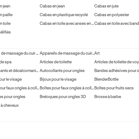
n jean
Cabas en jean
Cabas en jute
 paille
Cabas en plastique recyclé
Cabas en polyester
 toile
Cabas en toile avec anses en cuir
lifiés
Appareil de massage du cuir chevelu
Appareils de massage du cuir chevelu
Art
 de spa
Articles de toilette
Articles de toilette de vo
Autocollants et décalcomanies pour nail art
Autocollants pour ongles
our le visage
Bijoux pour le visage
BlenderBottle
Boîtes pour faux ongles à coller
Boîtes pour faux ongles à coller
Boîtes pour fruits secs
es pour ongles
Breloques pour ongles 3D
Brosse à barbe
 à cheveux