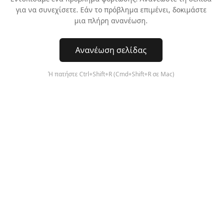
για να συνεχίσετε. Εάν το πρόβλημα επιμένει, δοκιμάστε
μια πλήρη ανανέωση.
Ανανέωση σελίδας
Ή πατήστε Ctrl+Shift+R (Cmd+Shift+R σε Mac)