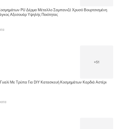
Κοσμημάτων PU Δέρμα Μέταλλο Σαμπανιζέ Χρυσό Βουρτσισμένη
Πάγκος Αξεσουάρ Υψηλής Ποιότητας
ατα
+
51
ο Γυαλί Με Τρύπα Για DIY Κατασκευή Κοσμημάτων Καρδιά Αστέρι
φατα