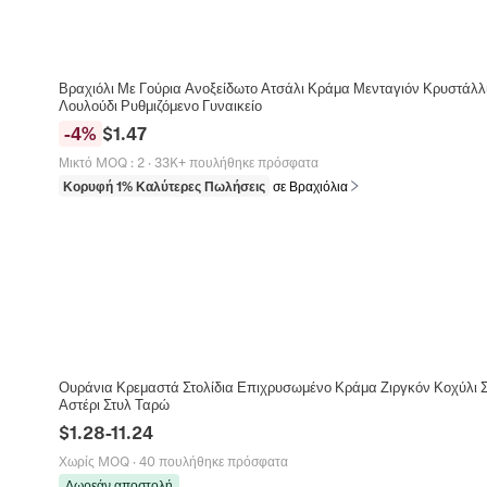
Βραχιόλι Με Γούρια Ανοξείδωτο Ατσάλι Κράμα Μενταγιόν Κρυστάλλ
Λουλούδι Ρυθμιζόμενο Γυναικείο
-
4
%
$
1.47
Μικτό MOQ
:
2
·
33K+ πουλήθηκε πρόσφατα
Κορυφή 1% Καλύτερες Πωλήσεις
σε Βραχιόλια
Ουράνια Κρεμαστά Στολίδια Επιχρυσωμένο Κράμα Ζιργκόν Κοχύλι 
Αστέρι Στυλ Ταρώ
$
1.28
-
11.24
Χωρίς MOQ
·
40 πουλήθηκε πρόσφατα
Δωρεάν αποστολή