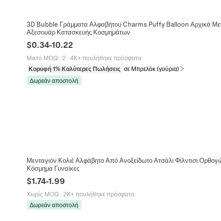
3D Bubble Γράμματα Αλφαβήτου Charms Puffy Balloon Αρχικά Μεν
Αξεσουάρ Κατασκευής Κοσμημάτων
$
0.34
-
10.22
Μικτό MOQ
:
2
·
4K+ πουλήθηκε πρόσφατα
Κορυφή 1% Καλύτερες Πωλήσεις
σε Μπρελόκ (γούρια)
Δωρεάν αποστολή
Μενταγιόν Κολιέ Αλφάβητο Από Ανοξείδωτο Ατσάλι Φίλντισι Ορθογ
Κόσμημα Γυναίκες
$
1.74
-
1.99
Χωρίς MOQ
·
2K+ πουλήθηκε πρόσφατα
Δωρεάν αποστολή