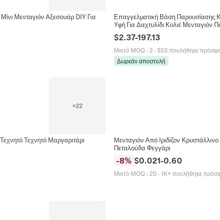
ίνι Μενταγιόν Αξεσουάρ DIY Για
Επαγγελματική Βάση Παρουσίασης 
Υφή Για Δαχτυλίδι Κολιέ Μενταγιόν 
$
2.37
-
197.13
Μικτό MOQ
:
2
·
553 πουλήθηκε πρόσφ
Δωρεάν αποστολή
+
22
Τεχνητό Τεχνητό Μαργαριτάρι
Μενταγιόν Από Ιριδίζον Κρυστάλλιν
Πεταλούδα Φεγγάρι
-
8
%
$
0.021
-
0.60
Μικτό MOQ
:
20
·
1K+ πουλήθηκε πρόσ