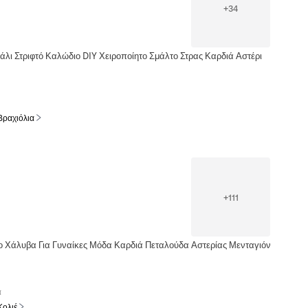
+
34
άλι Στριφτό Καλώδιο DIY Χειροποίητο Σμάλτο Στρας Καρδιά Αστέρι
Βραχιόλια
+
111
 Χάλυβα Για Γυναίκες Μόδα Καρδιά Πεταλούδα Αστερίας Μενταγιόν
α
Κολιέ