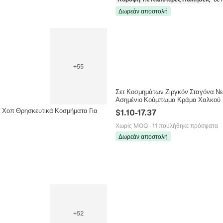
Δωρεάν αποστολή
+
55
Σετ Κοσμημάτων Ζιργκόν Σταγόνα Νε
Ασημένιο Κούμπωμα Κράμα Χαλκού
π Χοπ Θρησκευτικά Κοσμήματα Για
$
1.10
-
17.37
Χωρίς MOQ
·
11 πουλήθηκε πρόσφατα
Δωρεάν αποστολή
+
52