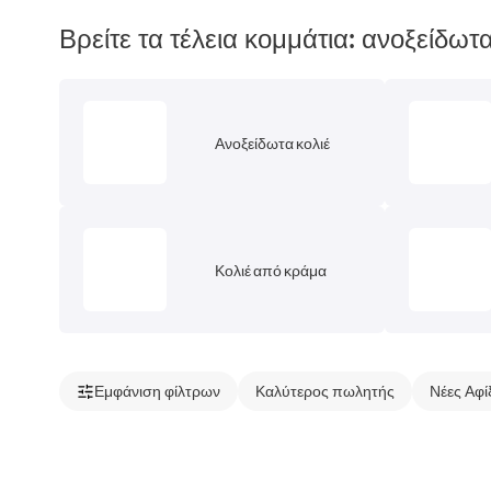
Βρείτε τα τέλεια κομμάτια: ανοξείδωτα
Ανοξείδωτα κολιέ
Κολιέ από κράμα
Εμφάνιση φίλτρων
Καλύτερος πωλητής
Νέες Αφί