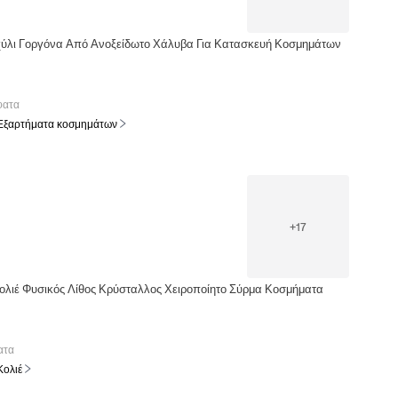
χύλι Γοργόνα Από Ανοξείδωτο Χάλυβα Για Κατασκευή Κοσμημάτων
φατα
Εξαρτήματα κοσμημάτων
+
17
ολιέ Φυσικός Λίθος Κρύσταλλος Χειροποίητο Σύρμα Κοσμήματα
ατα
Κολιέ