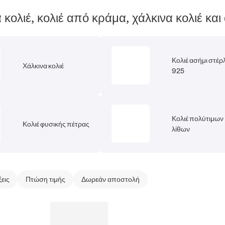
 κολιέ, κολιέ από κράμα, χάλκινα κολιέ και
Κολιέ ασήμι στέρ
Χάλκινα κολιέ
925
Κολιέ πολύτιμων
Κολιέ φυσικής πέτρας
λίθων
ξεις
Πτώση τιμής
Δωρεάν αποστολή