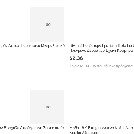
+
60
ός Αστέρι Γεωμετρικό Μινιμαλιστικό
Βίντατζ Γουέστερν Γραβάτα Bolo Για
Πλεγμένο Δερμάτινο Σχοινί Κόσμημα
$
2.36
Χωρίς MOQ
·
95 πουλήθηκε πρόσφατα
+
68
ιόν Βραχιόλι Αποθήκευση Συσκευασία
Μόδα 18K Επιχρυσωμένο Κολιέ Από Α
Κομψό Αξεσουάρ