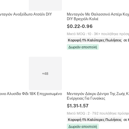
ταγιόν Ανοξείδωτο Ατσάλι DIY
Μενταγιόν Με Θαλασσινό Αστέρι Κο
DIY Βραχιόλι Κολιέ
$
0.22
-
0.96
Μικτό MOQ
:
10
·
3K+ πουλήθηκε πρόσ
Κορυφή 1% Καλύτερες Πωλήσεις
σε 
Δωρεάν αποστολή
+
48
ώνιο Αλυσίδα Φίδι 18K Επιχρυσωμένο
Μενταγιόν Δάκρυ Δέντρο Της Ζωής Κ
Ενέργειας Για Γυναίκες
$
1.31
-
1.57
Μικτό MOQ
:
2
·
792 πουλήθηκε πρόσφ
Κορυφή 1% Καλύτερες Πωλήσεις
σε 
Δωρεάν αποστολή