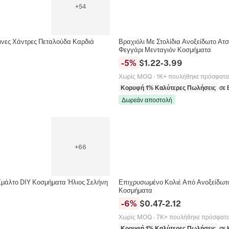
+
54
ινες Χάντρες Πεταλούδα Καρδιά
Βραχιόλι Με Στολίδια Ανοξείδωτο Ατσ
Φεγγάρι Μενταγιόν Κοσμήματα
-
5
%
$
1.22
-
3.99
Χωρίς MOQ
·
1K+ πουλήθηκε πρόσφατα
Κορυφή 1% Καλύτερες Πωλήσεις
σε 
Δωρεάν αποστολή
+
66
Σμάλτο DIY Κοσμήματα Ήλιος Σελήνη
Επιχρυσωμένο Κολιέ Από Ανοξείδωτο
Κοσμήματα
-
6
%
$
0.47
-
2.12
Χωρίς MOQ
·
7K+ πουλήθηκε πρόσφατ
Κορυφή 1% Καλύτερες Πωλήσεις
σε 