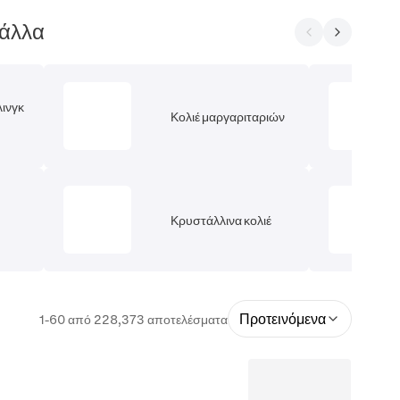
 άλλα
λινγκ
Κολιέ μαργαριταριών
Κρυστάλλινα κολιέ
Προτεινόμενα
1-60 από 228,373 αποτελέσματα