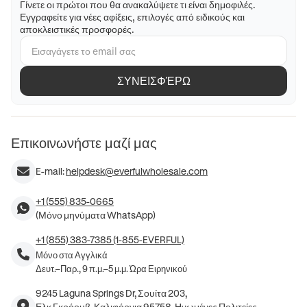
Γίνετε οι πρώτοι που θα ανακαλύψετε τι είναι δημοφιλές.
Εγγραφείτε για νέες αφίξεις, επιλογές από ειδικούς και
αποκλειστικές προσφορές.
ΣΥΝΕΙΣΦΈΡΩ
Επικοινωνήστε μαζί μας
E-mail:
helpdesk@everfulwholesale.com
+1 (555) 835-0665
(Μόνο μηνύματα WhatsApp)
+1 (855) 383-7385 (1-855-EVERFUL)
Μόνο στα Αγγλικά
Δευτ.–Παρ., 9 π.μ.–5 μ.μ. Ώρα Ειρηνικού
9245 Laguna Springs Dr, Σουίτα 203,
Ελκ Γκρόουβ, Καλιφόρνια 95758, Ηνωμένες Πολιτείες