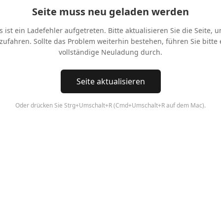
Seite muss neu geladen werden
s ist ein Ladefehler aufgetreten. Bitte aktualisieren Sie die Seite, 
tzufahren. Sollte das Problem weiterhin bestehen, führen Sie bitte 
vollständige Neuladung durch.
Seite aktualisieren
Oder drücken Sie Strg+Umschalt+R (Cmd+Umschalt+R auf dem Mac).