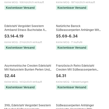
Schmuck Für Damen
Farbe Schmuck Geschenk
Keine MOQ
·
108 kürzlich verkauft
Keine MOQ
·
197 kürzlich verkauft
Kostenloser Versand
Kostenloser Versand
Edelstahl Vergoldet Seestern
Natürliche Barock
Armband Strass Buchstabe A
Süßwasserperlen Anhänger Mit
Anhänger Halskette Und Imitation
Edelstahl Schlaufen Unregelmäßige
$
3.14
-
4.19
$
5.69
-
6.34
Süßwasserperle Schmuck Für
Perlen Für DIY Schmuckherstellung
Frauen
Zubehör
Keine MOQ
·
21 kürzlich verkauft
Keine MOQ
·
71 Aufrufe
Kostenloser Versand
Kostenloser Versand
Asymmetrische Creolen Edelstahl
Französisch Retro Edelstahl
Mit Naturstein Bunten Perlen Und
Creolen Mit Süßwasserperlen
Süßwasserperlen Retro Boho Stil
Tropfen PVD 18K Gold Plattiert
$
2.44
$
4.31
Für Frauen
Eleganter Schmuck Für Damen
Keine MOQ
·
14 kürzlich verkauft
Keine MOQ
·
1 Bewertungen
Kostenloser Versand
Kostenloser Versand
316L Edelstahl Vergoldet Seestern
Süßwasserperlen Anhänger