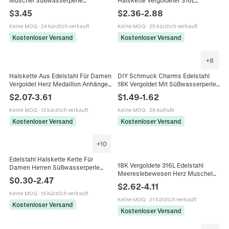
Muschel Süßwasserperle
Halskette Vergoldeter 316L
Anhänger Halskette Marine Thema
Edelstahl Oval Perlenkette
$
3.45
$
2.36
-
2.88
Sommer Strand Schmuck Für
Schmuck Für Damen Elegant
Damen
Stilvoll
Keine MOQ
·
24 kürzlich verkauft
Keine MOQ
·
25 kürzlich verkauft
Kostenloser Versand
Kostenloser Versand
+
8
Halskette Aus Edelstahl Für Damen
DIY Schmuck Charms Edelstahl
Vergoldet Herz Medaillon Anhänger
18K Vergoldet Mit Süßwasserperle
Süßwasserperle Muschel
Emaille Herz Muschel Seestern
$
2.07
-
3.61
$
1.49
-
1.62
Schlangenkette Schmuck
Chili Anhänger
Keine MOQ
·
13 kürzlich verkauft
Keine MOQ
·
29 Aufrufe
Kostenloser Versand
Kostenloser Versand
+
10
Edelstahl Halskette Kette Für
18K Vergoldete 316L Edelstahl
Damen Herren Süßwasserperle
Meereslebewesen Herz Muschel
Schlange Seil Herz Glied Gold
$
0.30
-
2.47
Süßwasserperle Anhänger
Silber Farbe Vielseitig
$
2.62
-
4.11
Halskette Schmuck Für Damen
Keine MOQ
·
13 kürzlich verkauft
Keine MOQ
·
21 kürzlich verkauft
Kostenloser Versand
Kostenloser Versand