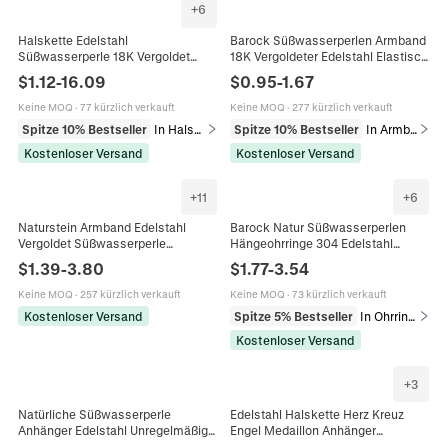
+
6
Halskette Edelstahl
Barock Süßwasserperlen Armband
Süßwasserperle 18K Vergoldet
18K Vergoldeter Edelstahl Elastisch
Wasserdicht PVD Schmuck Für
Süßwasserperlen Stapelbar Mode
$
1.12
-
16.09
$
0.95
-
1.67
Damen Barockperle Anhänger
Schmuck Für Damen
Halsketten
Keine MOQ
·
77 kürzlich verkauft
Keine MOQ
·
277 kürzlich verkauft
Spitze 10% Bestseller
In Halsketten
Spitze 10% Bestseller
In Armbänder
Kostenloser Versand
Kostenloser Versand
+
11
+
6
Naturstein Armband Edelstahl
Barock Natur Süßwasserperlen
Vergoldet Süßwasserperle
Hängeohrringe 304 Edelstahl
Verstellbar Boho Stil Schmuck Für
Wasserdicht Hypoallergen Quaste
$
1.39
-
3.80
$
1.77
-
3.54
Frauen Rosa Süßwasserperlen
Eleganter Schmuck Damen
Keine MOQ
·
257 kürzlich verkauft
Keine MOQ
·
73 kürzlich verkauft
Kostenloser Versand
Spitze 5% Bestseller
In Ohrringe
Kostenloser Versand
+
3
Natürliche Süßwasserperle
Edelstahl Halskette Herz Kreuz
Anhänger Edelstahl Unregelmäßige
Engel Medaillon Anhänger
Barock Charms Für DIY
Süßwasserperle Mehrlagig