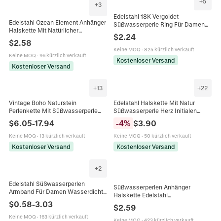
+
5
+
3
Edelstahl 18K Vergoldet
Edelstahl Ozean Element Anhänger
Süßwasserperle Ring Für Damen
Halskette Mit Natürlicher
Minimalistisch Mode Geometrisch
$
2.24
Süßwasserperle Seestern Muschel
Schmuck Gold Schmaler Ring
$
2.58
Schildkröte Seepferdchen
Keine MOQ
·
825 kürzlich verkauft
Schmuck Damen
Keine MOQ
·
96 kürzlich verkauft
Kostenloser Versand
Kostenloser Versand
+
13
+
22
Vintage Boho Naturstein
Edelstahl Halskette Mit Natur
Perlenkette Mit Süßwasserperle
Süßwasserperle Herz Initialen
Und Edelstahlkette Schmuck Für
Anhänger Gold Beschichtet
$
6.05
-
17.94
-
4
%
$
3.90
Damen
Schlangenkette Damen
Keine MOQ
·
13 kürzlich verkauft
Keine MOQ
·
50 kürzlich verkauft
Kostenloser Versand
Kostenloser Versand
+
2
Edelstahl Süßwasserperlen
Süßwasserperlen Anhänger
Armband Für Damen Wasserdichte
Halskette Edelstahl
Perlenkette Mehrlagiger
$
0.58
-
3.03
Knebelverschluss Elegante
$
2.59
Minimalistischer Schmuck
Goldene Kette Schmuck Für
Keine MOQ
·
163 kürzlich verkauft
Damen
Keine MOQ
·
423 kürzlich verkauft