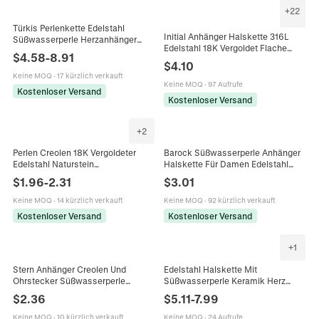
+
22
Türkis Perlenkette Edelstahl
Initial Anhänger Halskette 316L
Süßwasserperle Herzanhänger
Edelstahl 18K Vergoldet Flache
Wasserdicht Hypoallergen Boho
$
4.58
-
8.91
Schlangenkette Herz
Schmuck Damen
$
4.10
Süßwasserperle Schmuck Für
Keine MOQ
·
17 kürzlich verkauft
Damen
Keine MOQ
·
97 Aufrufe
Kostenloser Versand
Kostenloser Versand
+
2
Perlen Creolen 18K Vergoldeter
Barock Süßwasserperle Anhänger
Edelstahl Naturstein
Halskette Für Damen Edelstahl
Süßwasserperle Handgefertigt
Büroklammerkette 18K Vergoldet
$
1.96
-
2.31
$
3.01
Minimalistische Mode Für Frauen
Knebelverschluss Modeschmuck
Keine MOQ
·
14 kürzlich verkauft
Keine MOQ
·
92 kürzlich verkauft
Kostenloser Versand
Kostenloser Versand
+
1
Stern Anhänger Creolen Und
Edelstahl Halskette Mit
Ohrstecker Süßwasserperle
Süßwasserperle Keramik Herz
Edelstahl Vergoldet Hypoallergener
Sonne Mond Stern Anhänger
$
2.36
$
5.11
-
7.99
Modeschmuck Für Damen
Wasserdicht Hypoallergen
Schmuck Damen
Keine MOQ
·
10 kürzlich verkauft
Keine MOQ
·
24 Aufrufe