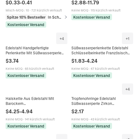
$
0.33
-
0.41
$
2.88
-
11.79
Schmuckherstellung Ohrringe
Eleganter Schmuck Für Frauen
Halskette
Misch-MOQ
:
10
·
721 kürzlich verkauft
Keine MOQ
·
115 kürzlich verkauft
Spitze 10% Bestseller
In Schmuckzubehör
Kostenloser Versand
Kostenloser Versand
+
4
+
1
Edelstahl Handgefertigte
Süßwasserperlenkette Edelstahl
Perlenkette Mit Süßwasserperle
Schlüsselbeinkette Französisch
Und Facettiertem Strass Eleganter
Vintage Elegant Perlen Blumen
$
3.74
$
1.83
-
4.24
Modeschmuck Für Damen
Halsschmuck Für Damen
Keine MOQ
·
65 kürzlich verkauft
Keine MOQ
·
47 kürzlich verkauft
Kostenloser Versand
Kostenloser Versand
+
4
Halskette Aus Edelstahl Mit
Tropfenohrringe Edelstahl
Barockem
Süßwasserperle Zirkon
Süßwasserperlenanhänger
Französisch Retro Elegant
$
4.25
-
4.94
$
2.17
Büroklammerkette Vergoldet Y-
Geometrisch Wassertropfen Oval
Form Elegant Moderner Schmuck
Für Damen
Keine MOQ
·
141 kürzlich verkauft
Keine MOQ
·
43 kürzlich verkauft
Kostenloser Versand
Kostenloser Versand