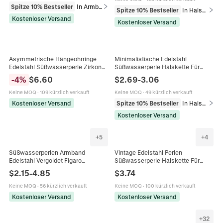
Spitze 10% Bestseller
In Armbänder
Spitze 10% Bestseller
In Halsketten
Kostenloser Versand
Kostenloser Versand
Asymmetrische Hängeohrringe
Minimalistische Edelstahl
Edelstahl Süßwasserperle Zirkon
Süßwasserperle Halskette Für
Achtzackiger Stern Quastenkette
Damen 14K Vergoldet Bar Lächeln
-
4
%
$
6.60
$
2.69
-
3.06
Eleganter Damenschmuck
Anhänger Schlüsselbein Kette
Schmuck
Keine MOQ
·
109 kürzlich verkauft
Keine MOQ
·
49 kürzlich verkauft
Kostenloser Versand
Spitze 10% Bestseller
In Halsketten
Kostenloser Versand
+
5
+
4
Süßwasserperlen Armband
Vintage Edelstahl Perlen
Edelstahl Vergoldet Figaro
Süßwasserperle Halskette Für
Panzerkette Verstellbar
Damen Blau Facettierter
$
2.15
-
4.85
$
3.74
Französisch Vintage Schmuck
Künstlicher Kristall Handgefertigter
Damen
Perlenschmuck
Keine MOQ
·
56 kürzlich verkauft
Keine MOQ
·
100 kürzlich verkauft
Kostenloser Versand
Kostenloser Versand
+
32