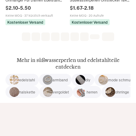
Vergoldet Geometrische C-Form
Vergoldet Edelstahl Wasserdicht
$
2.10
-
5.50
$
1.67
-
2.18
Vintage Stil Schmuck
Hypoallergen Elegant Damen
Keine MOQ
·
37 kürzlich verkauft
Keine MOQ
·
20 Aufrufe
Kostenloser Versand
Kostenloser Versand
Mehr in süßwasserperlen und edelstahlteile
entdecken
edelstahl
armband
diy
mode schmuck
halskette
vergoldet
herren
ohrringe