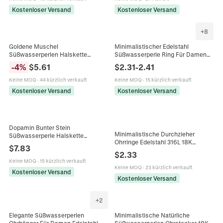
Kostenloser Versand
Kostenloser Versand
+
8
Minimalistischer Edelstahl
Goldene Muschel
Süßwasserperle Ring Für Damen
Süßwasserperlen Halskette
Herren Gold Silber Galvanisiert
Damen Edelstahl Wellenkette
$
2.31
-
2.41
-
4
%
$
5.61
Linearer Perle Ring Mode Schmuck
Französisches Retro Elegantes
Geschenk
Schmuckstück
Keine MOQ
·
15 kürzlich verkauft
Keine MOQ
·
44 kürzlich verkauft
Kostenloser Versand
Kostenloser Versand
Dopamin Bunter Stein
Minimalistische Durchzieher
Süßwasserperle Halskette
Ohrringe Edelstahl 316L 18K
Handgemachte Edelstahl Perlen
$
7.83
Vergoldet Natürliche
Choker Für Damen Verstellbarer
$
2.33
Süßwasserperlen Langer Ketten
Schmuck Geschenk
Keine MOQ
·
15 kürzlich verkauft
Schmuck Damen
Keine MOQ
·
23 kürzlich verkauft
Kostenloser Versand
Kostenloser Versand
+
2
Elegante Süßwasserperlen
Minimalistische Natürliche
Ohrhänger Für Damen Edelstahl
Süßwasserperlen Ohrstecker 18K