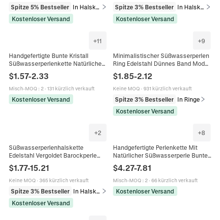
Spitze 5% Bestseller
In Halsketten
Spitze 3% Bestseller
In Halsketten
Kostenloser Versand
Kostenloser Versand
+
11
+
9
Handgefertigte Bunte Kristall
Minimalistischer Süßwasserperlen
Süßwasserperlenkette Natürliche
Ring Edelstahl Dünnes Band Mode
Süßwasserperle Muschel Böser
Schmuck Für Frauen Elegantes
$
1.57
-
2.33
$
1.85
-
2.12
Blick Anhänger 316 Edelstahl
Accessoire
Schmuck Damen
Misch-MOQ
:
2
·
131 kürzlich verkauft
Keine MOQ
·
931 kürzlich verkauft
Kostenloser Versand
Spitze 3% Bestseller
In Ringe
Kostenloser Versand
+
2
+
8
Süßwasserperlenhalskette
Handgefertigte Perlenkette Mit
Edelstahl Vergoldet Barockperle
Natürlicher Süßwasserperle Bunter
Choker Für Damen Wasserdicht
Kristallstein Edelstahl Böhmischer
$
1.77
-
15.21
$
4.27
-
7.81
Hypoallergen Schmuck
Sommerstil Für Damen
Keine MOQ
·
365 kürzlich verkauft
Misch-MOQ
:
2
·
66 kürzlich verkauft
Spitze 3% Bestseller
In Halsketten
Kostenloser Versand
Kostenloser Versand