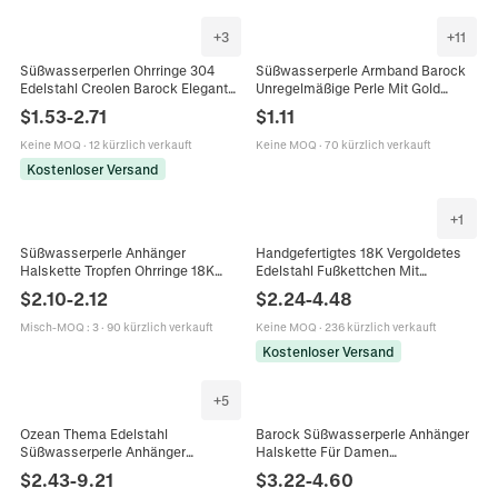
+
3
+
11
Süßwasserperlen Ohrringe 304
Süßwasserperle Armband Barock
Edelstahl Creolen Barock Elegant
Unregelmäßige Perle Mit Gold
Vergoldet Luxus Mode Schmuck
Edelstahl Perlen Verstellbares
$
1.53
-
2.71
$
1.11
Für Damen
Armband Für Damen Eleganter
Schmuck Geschenk
Keine MOQ
·
12 kürzlich verkauft
Keine MOQ
·
70 kürzlich verkauft
Kostenloser Versand
+
1
Süßwasserperle Anhänger
Handgefertigtes 18K Vergoldetes
Halskette Tropfen Ohrringe 18K
Edelstahl Fußkettchen Mit
Vergoldet Edelstahl Kette Vintage
Naturstein Süßwasserperle
$
2.10
-
2.12
$
2.24
-
4.48
Minimalist Hochzeit Party Damen
Eleganter Nischenschmuck Für
Schmuck
Damen
Misch-MOQ
:
3
·
90 kürzlich verkauft
Keine MOQ
·
236 kürzlich verkauft
Kostenloser Versand
+
5
Ozean Thema Edelstahl
Barock Süßwasserperle Anhänger
Süßwasserperle Anhänger
Halskette Für Damen
Halskette Gold Meeresschildkröte
Edelstahlkette OT
$
2.43
-
9.21
$
3.22
-
4.60
Meeresmuschel Seepferdchen
Knebelverschluss Gold Silber