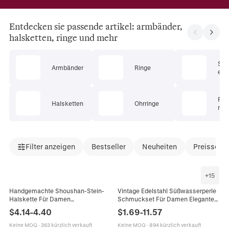
Entdecken sie passende artikel: armbänder,
halsketten, ringe und mehr
Sc
Armbänder
Ringe
ets
Pie
Halsketten
Ohrringe
mu
Filter anzeigen
Bestseller
Neuheiten
Preissenk
+
15
Handgemachte Shoushan-Stein-
Vintage Edelstahl Süßwasserperle
Halskette Für Damen
Schmuckset Für Damen Elegante
Süßwasserperle Edelstahlkette
Vergoldete Strass Halskette
$
4.14
-
4.40
$
1.69
-
11.57
Böhmische Perlenkette
Armband Ohrringe
Französischer Vintage-Schmuck
Keine MOQ
·
363 kürzlich verkauft
Keine MOQ
·
894 kürzlich verkauft