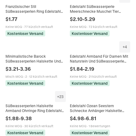
Französischer Stil
Edelstahl Süßwasserperle
Süßwasserperlen Ring Edelstahl
Meerschnecke Muschel Tier
Vergoldet Elegant Minimalistischer
Anhänger Halskette Für Damen
$
1.77
$
2.10
-
5.29
Schmuck Für Damen
Elegante Ozean
Schlangenknochenkette Schmuck
Keine MOQ
·
77 kürzlich verkauft
Keine MOQ
·
72 kürzlich verkauft
Kostenloser Versand
Kostenloser Versand
+
4
Minimalistische Barock
Edelstahl Armband Für Damen Mit
Süßwasserperlen Halskette Und
Naturstein Und Süßwasserperle
Armband Vergoldet Edelstahl
PVD Beschichtet Wasserdicht
$
3.21
-
3.36
$
1.84
-
2.19
Geometrischer Stab Schmuck
Verstellbar Ovaler Schmuck
Damen
Misch-MOQ
:
2
·
12 kürzlich verkauft
Keine MOQ
·
21 kürzlich verkauft
Kostenloser Versand
Kostenloser Versand
+
23
Süßwasserperlen Halskette
Edelstahl Ozean Seestern
Armband Ohrringe Ring Edelstahl
Schnecke Anhänger Halskette
18K Vergoldet Nische Schick
Wasserdicht Hypoallergen Gold
$
1.88
-
9.38
$
4.98
-
6.81
Schmuck Für Frauen
Süßwasserperle Muschel
Schmuck Für Damen Urlaub
Keine MOQ
·
30 kürzlich verkauft
Keine MOQ
·
1 Bewertungen
Kostenloser Versand
Kostenloser Versand