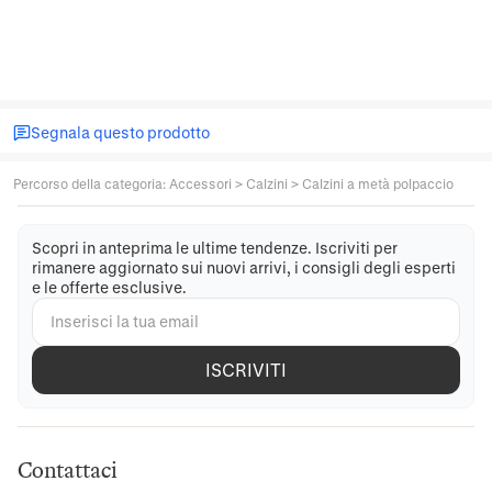
Segnala questo prodotto
Percorso della categoria
:
Accessori
>
Calzini
>
Calzini a metà polpaccio
Scopri in anteprima le ultime tendenze. Iscriviti per
rimanere aggiornato sui nuovi arrivi, i consigli degli esperti
e le offerte esclusive.
ISCRIVITI
Contattaci