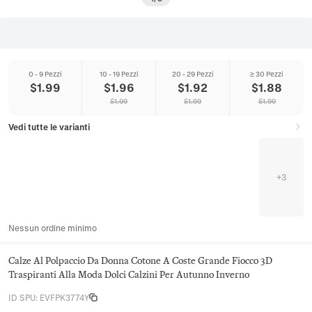
0 - 9 Pezzi
10 - 19 Pezzi
20 - 29 Pezzi
≥ 30 Pezzi
$
1.99
$
1.96
$
1.92
$
1.88
$
1.99
$
1.99
$
1.99
Vedi tutte le varianti
+
3
Nessun ordine minimo
Calze Al Polpaccio Da Donna Cotone A Coste Grande Fiocco 3D
Traspiranti Alla Moda Dolci Calzini Per Autunno Inverno
ID SPU
:
EVFPK3774Y