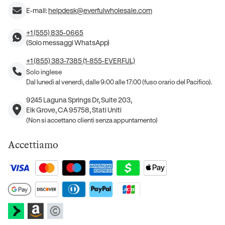
E-mail:
helpdesk@everfulwholesale.com
+1 (555) 835-0665
(Solo messaggi WhatsApp)
+1 (855) 383-7385 (1-855-EVERFUL)
Solo inglese
Dal lunedì al venerdì, dalle 9:00 alle 17:00 (fuso orario del Pacifico).
9245 Laguna Springs Dr, Suite 203,
Elk Grove, CA 95758, Stati Uniti
(Non si accettano clienti senza appuntamento)
Accettiamo