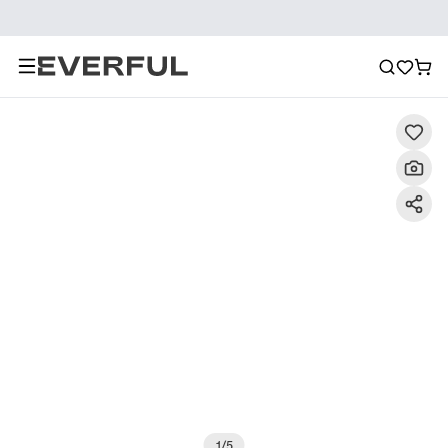
Descrizione
Immagini dettagliate
Raccomandazione
1
/
5