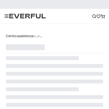
Centro assistenza
>
...
>
...