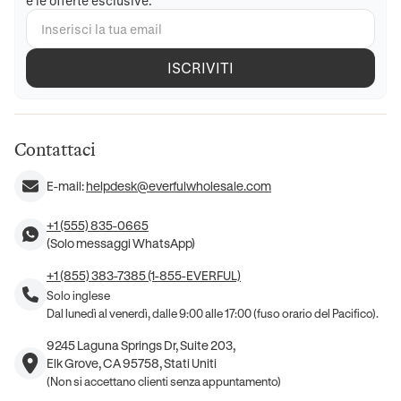
e le offerte esclusive.
ISCRIVITI
Contattaci
E-mail:
helpdesk@everfulwholesale.com
+1 (555) 835-0665
(Solo messaggi WhatsApp)
+1 (855) 383-7385 (1-855-EVERFUL)
Solo inglese
Dal lunedì al venerdì, dalle 9:00 alle 17:00 (fuso orario del Pacifico).
9245 Laguna Springs Dr, Suite 203,
Elk Grove, CA 95758, Stati Uniti
(Non si accettano clienti senza appuntamento)