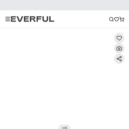
Descrizione
Immagini dettagliate
Raccomandazione
1
/
5