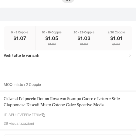
0 - 9 Coppie
10 - 19 Coppie
20 - 29 Coppie
≥ 30 Coppie
$
1.07
$
1.05
$
1.03
$
1.01
$
1.07
$
1.07
$
1.07
Vedi tutte le varianti
MOQ misto
:
2
Coppie
Calze al Polpaccio Donna Rosa con Stampa Cuore e Lettere Stile
Giapponese Kawaii Misto Cotone Calze Sportive Moda
ID SPU
:
EVFPPMEE9M
29 visualizzazioni