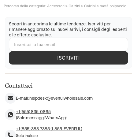
Percorso della categoria
:
Accessori
>
Calzini
>
Calzini a metà polpaccio
Scopri in anteprima le ultime tendenze. Iscriviti per
rimanere aggiornato sui nuovi arrivi, i consigli degli esperti
e le offerte esclusive.
ISCRIVITI
Contattaci
E-mail:
helpdesk@everfulwholesale.com
+1 (555) 835-0665
(Solo messaggi WhatsApp)
+1 (855) 383-7385 (1-855-EVERFUL)
Solo inglese