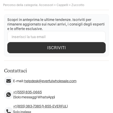
Percorso della categoria
:
Accessori
>
Cappelli
>
Zuccotto
Scopri in anteprima le ultime tendenze. Iscriviti per
rimanere aggiornato sui nuovi arrivi, i consigli degli esperti
e le offerte esclusive.
ISCRIVITI
Contattaci
E-mail:
helpdesk@everfulwholesale.com
+1 (555) 835-0665
(Solo messaggi WhatsApp)
+1 (855) 383-7385 (1-855-EVERFUL)
Solo inglese