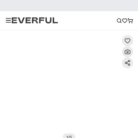
Descrizione
Immagini dettagliate
Raccomandazione
1
/
5