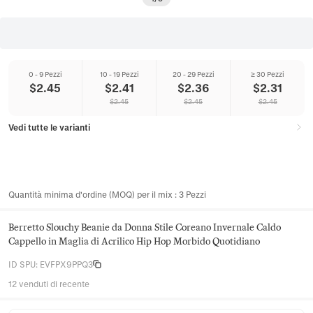
0 - 9 Pezzi
10 - 19 Pezzi
20 - 29 Pezzi
≥ 30 Pezzi
$
2.45
$
2.41
$
2.36
$
2.31
$
2.45
$
2.45
$
2.45
Vedi tutte le varianti
Quantità minima d'ordine (MOQ) per il mix
:
3
Pezzi
Berretto Slouchy Beanie da Donna Stile Coreano Invernale Caldo
Cappello in Maglia di Acrilico Hip Hop Morbido Quotidiano
ID SPU
:
EVFPX9PPQ3
12 venduti di recente