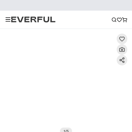
Descrizione
Immagini dettagliate
Raccomandazione
1
/
5