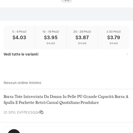
0 - 9 Pezzi
10 - 19 Pezzi
20 - 29 Pezzi
≥ 30 Pezzi
$
4.03
$
3.95
$
3.87
$
3.79
$
4.03
$
4.03
$
4.03
Vedi tutte le varianti
Nessun ordine minimo
Borsa Tote Intrecciata Da Donna In Pelle PU Grande Capacità Borsa A
Spalla E Pochette Retrò Casual Quotidiano Pendolare
ID SPU
:
EVFPEX5QQ4
Juniper Satchel Co.