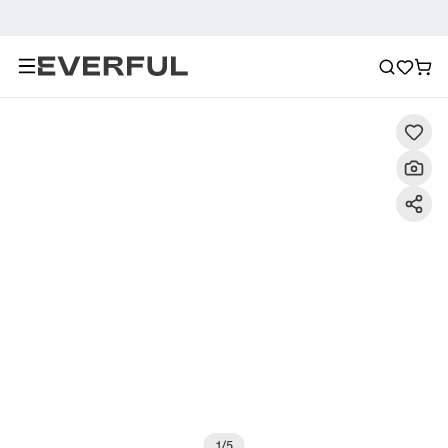
Descrizione
Immagini dettagliate
Raccomandazione
1
/
5