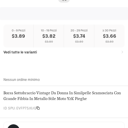
0 - 9 Pezzi
10 - 19 Pezzi
20 - 29 Pezzi
≥ 30 Pezzi
$
3.89
$
3.82
$
3.74
$
3.66
$
3.89
$
3.89
$
3.89
Vedi tutte le varianti
Nessun ordine minimo
Borsa Sottobraccio Vintage Da Donna In Similpelle Scamosciata Con
Grande Fibbia In Metallo Stile Moto Y2K Pieghe
ID SPU
:
EVFP75J6JQ
Juniper Satchel Co.