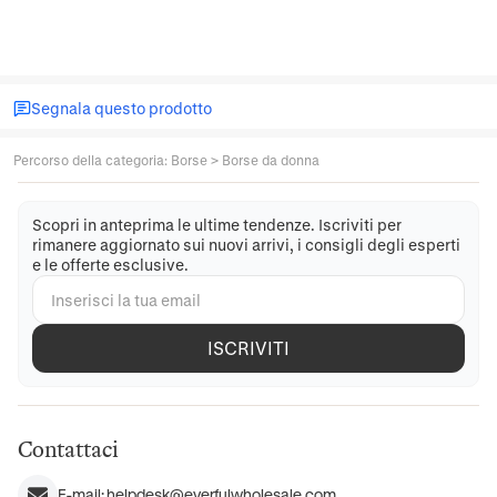
Segnala questo prodotto
Percorso della categoria
:
Borse
>
Borse da donna
Scopri in anteprima le ultime tendenze. Iscriviti per
rimanere aggiornato sui nuovi arrivi, i consigli degli esperti
e le offerte esclusive.
ISCRIVITI
Contattaci
E-mail:
helpdesk@everfulwholesale.com