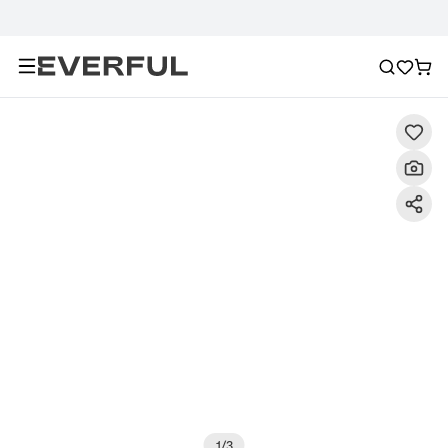
Descrizione
Immagini dettagliate
Raccomandazione
1
/
3