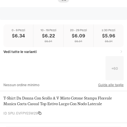
0 - 9 Pezzi
10 - 19 Pezzi
20 - 29 Pezzi
≥ 30 Pezzi
$
6.34
$
6.22
$
6.09
$
5.96
$
6.34
$
6.34
$
6.34
Vedi tutte le varianti
+
60
Nessun ordine minimo
Guida alle taglie
T-Shirt Da Donna Con Scollo A V Misto Cotone Stampa Floreale
Manica Corta Casual Top Estivo Largo Con Nodo Laterale
ID SPU
:
EVFPYE5W29