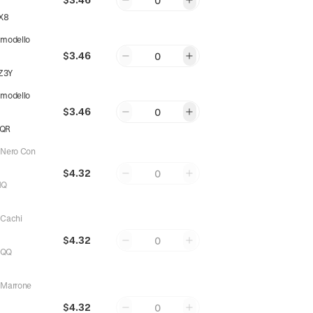
0
X8
:
modello
$3.46
0
Z3Y
:
modello
$3.46
0
6QR
:
Nero Con
$4.32
0
NQ
:
Cachi
$4.32
0
VQQ
:
Marrone
$4.32
0