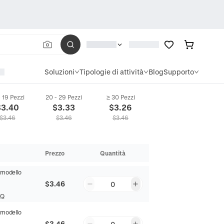
Soluzioni
Tipologie di attività
Blog
Supporto
- 19 Pezzi
20 - 29 Pezzi
≥ 30 Pezzi
$
3.40
$
3.33
$
3.26
$
3.46
$
3.46
$
3.46
Prezzo
Quantità
:
modello
$3.46
0
XQ
:
modello
$3.46