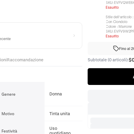
SKU:
EVFVQWE6
Esaurito
Stile dell'articolo
Con Ciondolo
Colore
:
Marrone
SKU:
EVFV9W2P
Esaurito
recente
Fino al 
$
ioni
Raccomandazione
Subtotale (0 articoli):
Donna
Genere
Tinta unita
Motivo
Uso
Festività
quotidiano