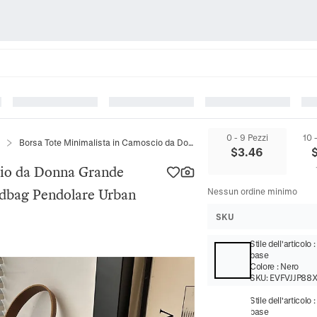
0 - 9 Pezzi
10 
Borsa Tote Minimalista in Camoscio da Donna Grande Capacità Borsa a Spalla Hobo Handbag Pendolare Urban Retro Ciondolo Orsetto Opzionale
$
3.46
cio da Donna Grande
ndbag Pendolare Urban
Nessun ordine minimo
SKU
Stile dell'articolo
base
Colore
:
Nero
SKU:
EVFVJJP88
Stile dell'articolo
base