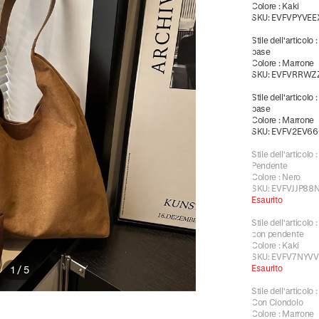
Colore
:
Kaki
SKU:
EVFVPYVEE
Stile dell'articolo
base
Colore
:
Marrone
SKU:
EVFVRRWZ
Stile dell'articolo
base
Colore
:
Marrone
SKU:
EVFV2EV6
Stile dell'articolo
Pendente
Colore
:
Nero
SKU:
EVFVJJP88
Esaurito
Stile dell'articolo
con pendente
Colore
:
Kaki
SKU:
EVFV7NYV
Esaurito
1
/
5
Stile dell'articolo
Con Ciondolo
Colore
:
Marrone