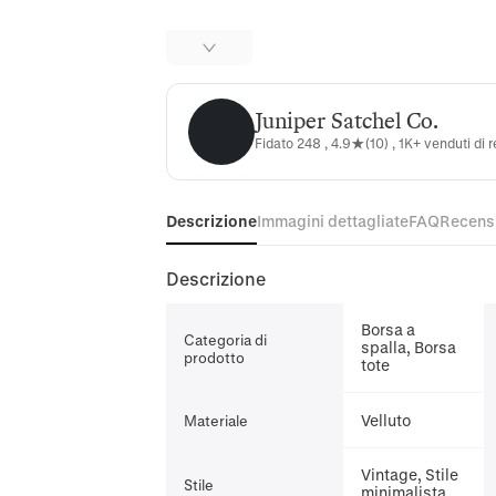
Juniper Satchel Co.
Juniper Satchel Co.
Fidato 248 , 4.9★(10) , 1K+ venduti di 
Descrizione
Immagini dettagliate
FAQ
Recens
Descrizione
Borsa a
Categoria di
spalla, Borsa
prodotto
tote
Velluto
Materiale
Vintage, Stile
Stile
minimalista