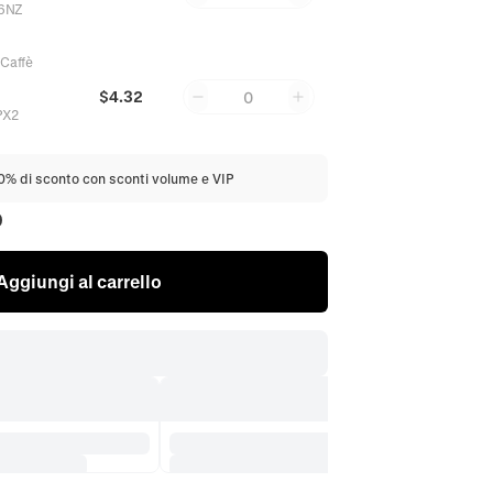
6NZ
:
Caffè
$4.32
0
PX2
20% di sconto con sconti volume e VIP
0
Aggiungi al carrello