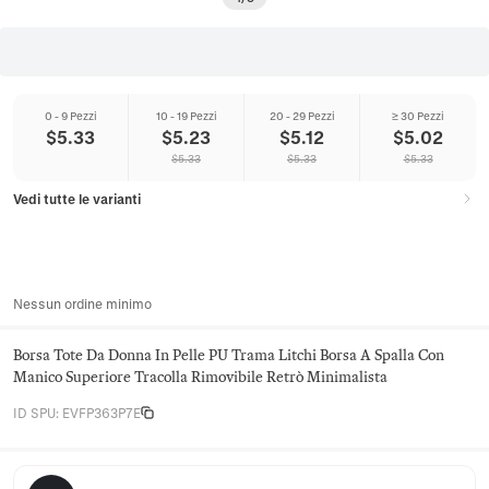
0 - 9 Pezzi
10 - 19 Pezzi
20 - 29 Pezzi
≥ 30 Pezzi
$
5.33
$
5.23
$
5.12
$
5.02
$
5.33
$
5.33
$
5.33
Vedi tutte le varianti
Nessun ordine minimo
Borsa Tote Da Donna In Pelle PU Trama Litchi Borsa A Spalla Con
Manico Superiore Tracolla Rimovibile Retrò Minimalista
ID SPU
:
EVFP363P7E
Juniper Satchel Co.