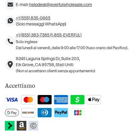
E-mail:
helpdesk@everfulwholesale.com
+1 (555) 835-0665
(Solo messaggi WhatsApp)
+1 (855) 383-7385 (1-855-EVERFUL)
Solo inglese
Dal lunedì al venerdì, dalle 9:00 alle 17:00 (fuso orario del Pacifico).
9245 Laguna Springs Dr, Suite 203,
Elk Grove, CA 95758, Stati Uniti
(Non si accettano clienti senza appuntamento)
Accettiamo