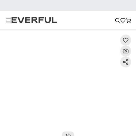
Descrizione
Immagini dettagliate
Raccomandazione
1
/
5