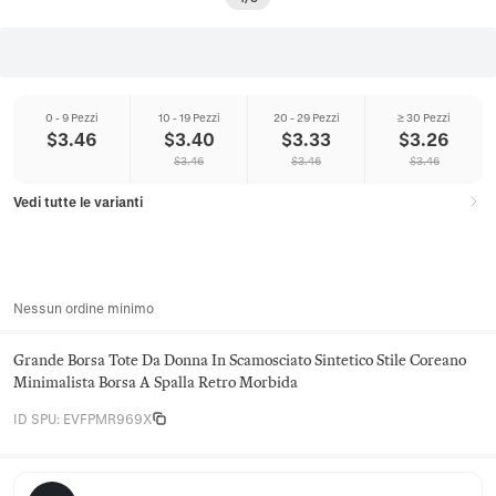
0 - 9 Pezzi
10 - 19 Pezzi
20 - 29 Pezzi
≥ 30 Pezzi
$
3.46
$
3.40
$
3.33
$
3.26
$
3.46
$
3.46
$
3.46
Vedi tutte le varianti
Nessun ordine minimo
Grande Borsa Tote Da Donna In Scamosciato Sintetico Stile Coreano
Minimalista Borsa A Spalla Retro Morbida
ID SPU
:
EVFPMR969X
Juniper Satchel Co.