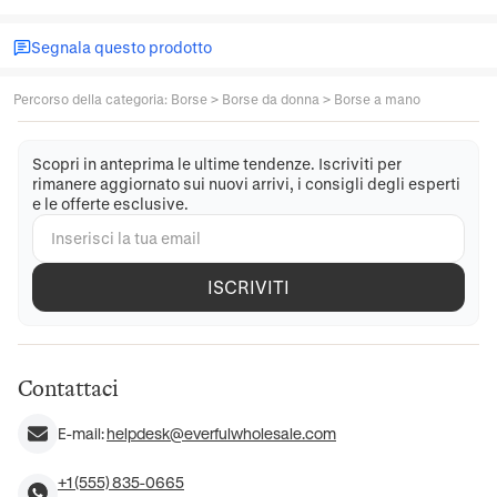
Segnala questo prodotto
Percorso della categoria
:
Borse
>
Borse da donna
>
Borse a mano
Scopri in anteprima le ultime tendenze. Iscriviti per
rimanere aggiornato sui nuovi arrivi, i consigli degli esperti
e le offerte esclusive.
ISCRIVITI
Contattaci
E-mail:
helpdesk@everfulwholesale.com
+1 (555) 835-0665