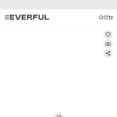
Descrizione
Immagini dettagliate
Raccomandazione
1
/
5