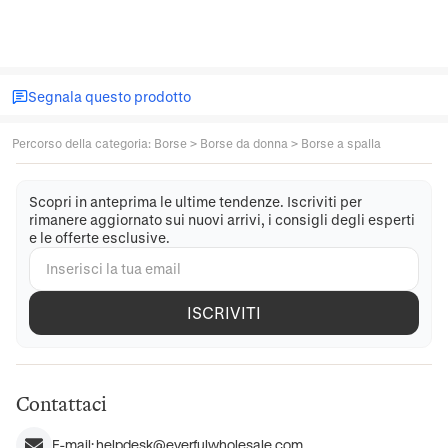
Segnala questo prodotto
Percorso della categoria
:
Borse
>
Borse da donna
>
Borse a spalla
Scopri in anteprima le ultime tendenze. Iscriviti per
rimanere aggiornato sui nuovi arrivi, i consigli degli esperti
e le offerte esclusive.
ISCRIVITI
Contattaci
E-mail:
helpdesk@everfulwholesale.com