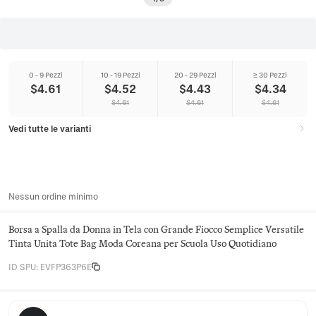
0 - 9 Pezzi
10 - 19 Pezzi
20 - 29 Pezzi
≥ 30 Pezzi
$
4.61
$
4.52
$
4.43
$
4.34
$
4.61
$
4.61
$
4.61
Vedi tutte le varianti
Nessun ordine minimo
Borsa a Spalla da Donna in Tela con Grande Fiocco Semplice Versatile
Tinta Unita Tote Bag Moda Coreana per Scuola Uso Quotidiano
ID SPU
:
EVFP363P6E
Juniper Satchel Co.