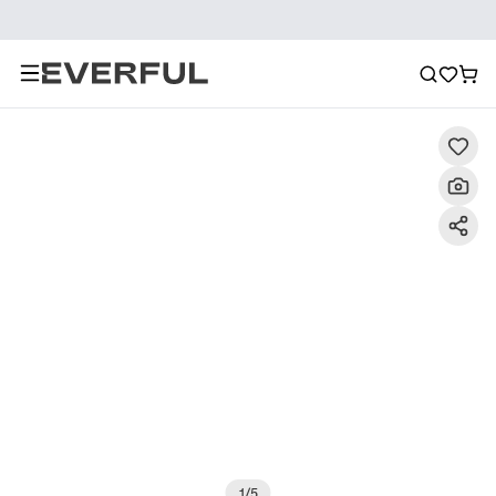
Descrizione
Immagini dettagliate
Raccomandazione
1
/
5