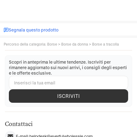
Segnala questo prodotto
Percorso della categoria
:
Borse
>
Borse da donna
>
Borse a tracolla
Scopri in anteprima le ultime tendenze. Iscriviti per
rimanere aggiornato sui nuovi arrivi, i consigli degli esperti
e le offerte esclusive.
ISCRIVITI
Contattaci
E-mail:
helpdesk@everfulwholesale.com