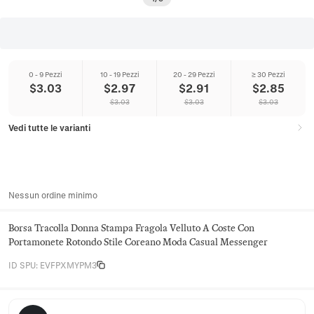
0 - 9 Pezzi
10 - 19 Pezzi
20 - 29 Pezzi
≥ 30 Pezzi
$
3.03
$
2.97
$
2.91
$
2.85
$
3.03
$
3.03
$
3.03
Vedi tutte le varianti
Nessun ordine minimo
Borsa Tracolla Donna Stampa Fragola Velluto A Coste Con
Portamonete Rotondo Stile Coreano Moda Casual Messenger
ID SPU
:
EVFPXMYPM3
Juniper Satchel Co.