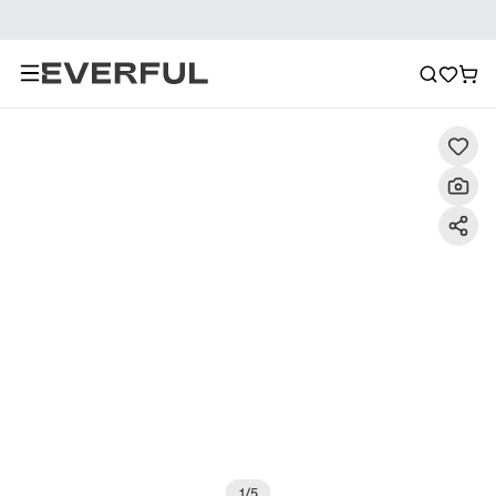
Descrizione
Immagini dettagliate
Raccomandazione
1
/
5