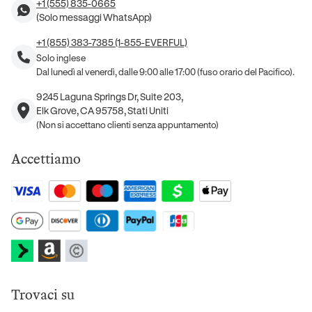
+1 (555) 835-0665
(Solo messaggi WhatsApp)
+1 (855) 383-7385 (1-855-EVERFUL)
Solo inglese
Dal lunedì al venerdì, dalle 9:00 alle 17:00 (fuso orario del Pacifico).
9245 Laguna Springs Dr, Suite 203,
Elk Grove, CA 95758, Stati Uniti
(Non si accettano clienti senza appuntamento)
Accettiamo
Trovaci su