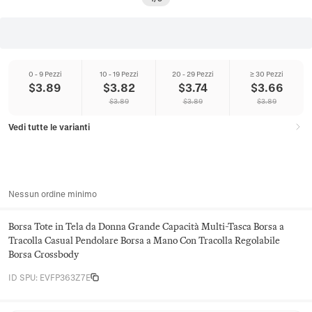
0 - 9 Pezzi
10 - 19 Pezzi
20 - 29 Pezzi
≥ 30 Pezzi
$
3.89
$
3.82
$
3.74
$
3.66
$
3.89
$
3.89
$
3.89
Vedi tutte le varianti
Nessun ordine minimo
Borsa Tote in Tela da Donna Grande Capacità Multi-Tasca Borsa a
Tracolla Casual Pendolare Borsa a Mano Con Tracolla Regolabile
Borsa Crossbody
ID SPU
:
EVFP363Z7E