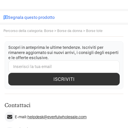
Segnala questo prodotto
Percorso della categoria
:
Borse
>
Borse da donna
>
Borse tote
Scopri in anteprima le ultime tendenze. Iscriviti per
rimanere aggiornato sui nuovi arrivi, i consigli degli esperti
e le offerte esclusive.
ISCRIVITI
Contattaci
E-mail:
helpdesk@everfulwholesale.com