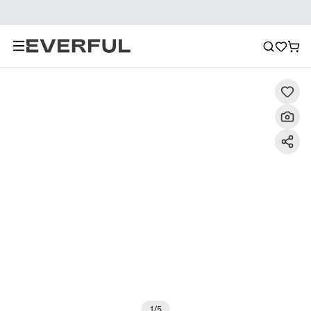
Descrizione
Immagini dettagliate
Raccomandazione
1
/
5