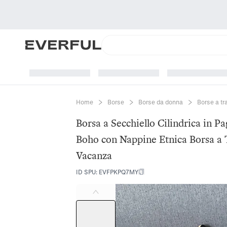
Home
Borse
Borse da donna
Borse a tr
Borsa a Secchiello Cilindrica in P
Boho con Nappine Etnica Borsa a 
Vacanza
ID SPU
:
EVFPKPQ7MY