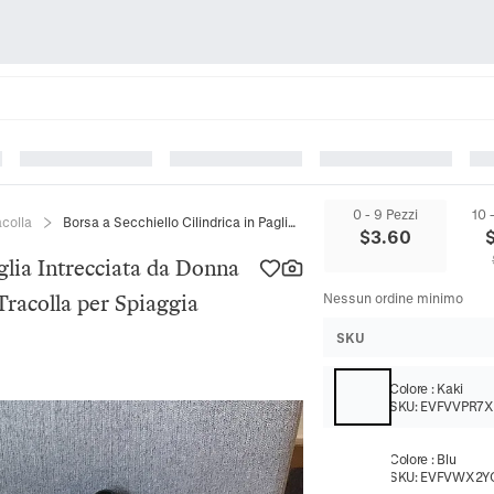
0 - 9 Pezzi
10 
acolla
Borsa a Secchiello Cilindrica in Paglia Intrecciata da Donna Boho con Nappine Etnica Borsa a Tracolla per Spiaggia Vacanza
$
3.60
aglia Intrecciata da Donna
Tracolla per Spiaggia
Nessun ordine minimo
SKU
Colore
:
Kaki
SKU:
EVFVVPR7X
Colore
:
Blu
SKU:
EVFVWX2Y