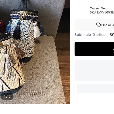
Colore
:
Nero
SKU:
EVFV565NE
Fino al 
$
Subtotale (0 articoli):
1
/
5