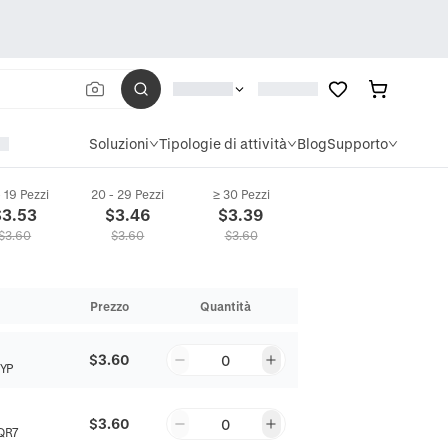
Soluzioni
Tipologie di attività
Blog
Supporto
- 19 Pezzi
20 - 29 Pezzi
≥ 30 Pezzi
$
3.53
$
3.46
$
3.39
$
3.60
$
3.60
$
3.60
Prezzo
Quantità
$3.60
0
YP
$3.60
0
QR7