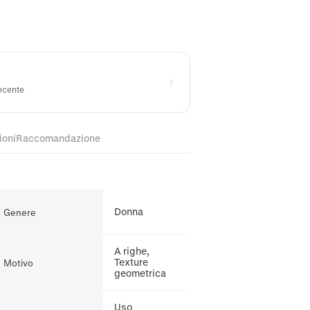
recente
ioni
Raccomandazione
Donna
Genere
A righe,
Texture
Motivo
geometrica
Uso