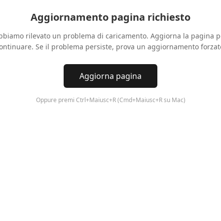
Aggiornamento pagina richiesto
bbiamo rilevato un problema di caricamento. Aggiorna la pagina p
ontinuare. Se il problema persiste, prova un aggiornamento forzat
Aggiorna pagina
Oppure premi Ctrl+Maiusc+R (Cmd+Maiusc+R su Mac)