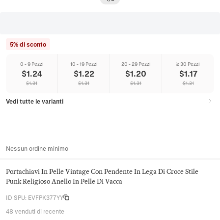
5% di sconto
0 - 9 Pezzi
10 - 19 Pezzi
20 - 29 Pezzi
≥ 30 Pezzi
$
1.24
$
1.22
$
1.20
$
1.17
$
1.31
$
1.31
$
1.31
$
1.31
Vedi tutte le varianti
Nessun ordine minimo
Portachiavi In Pelle Vintage Con Pendente In Lega Di Croce Stile
Punk Religioso Anello In Pelle Di Vacca
ID SPU
:
EVFPK377YY
48 venduti di recente