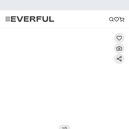
Descrizione
Immagini dettagliate
Raccomandazione
1
/
5