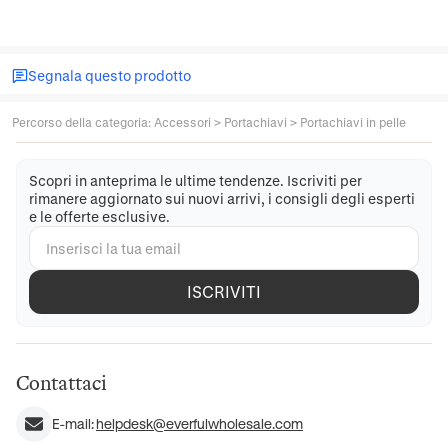
Segnala questo prodotto
Percorso della categoria
:
Accessori
>
Portachiavi
>
Portachiavi in pelle
Scopri in anteprima le ultime tendenze. Iscriviti per
rimanere aggiornato sui nuovi arrivi, i consigli degli esperti
e le offerte esclusive.
ISCRIVITI
Contattaci
E-mail:
helpdesk@everfulwholesale.com