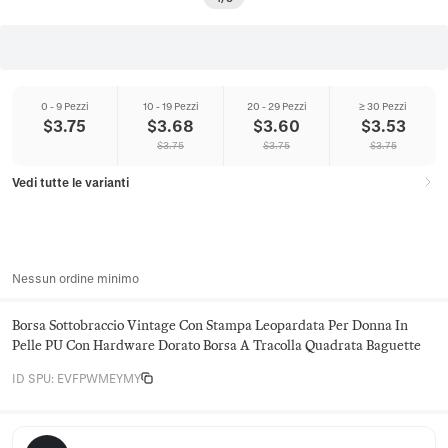
0 - 9 Pezzi
10 - 19 Pezzi
20 - 29 Pezzi
≥ 30 Pezzi
$
3.75
$
3.68
$
3.60
$
3.53
$
3.75
$
3.75
$
3.75
Vedi tutte le varianti
Nessun ordine minimo
Borsa Sottobraccio Vintage Con Stampa Leopardata Per Donna In
Pelle PU Con Hardware Dorato Borsa A Tracolla Quadrata Baguette
ID SPU
:
EVFPWMEYMY
Juniper Satchel Co.