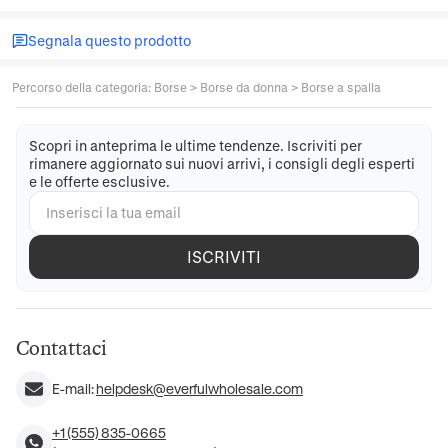
Segnala questo prodotto
Percorso della categoria
:
Borse
>
Borse da donna
>
Borse a spalla
Scopri in anteprima le ultime tendenze. Iscriviti per
rimanere aggiornato sui nuovi arrivi, i consigli degli esperti
e le offerte esclusive.
ISCRIVITI
Contattaci
E-mail:
helpdesk@everfulwholesale.com
+1 (555) 835-0665