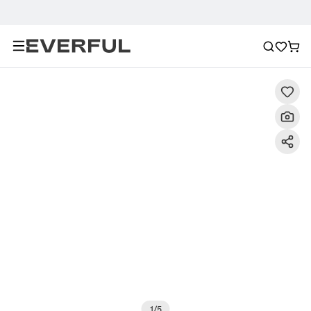
Descrizione
Immagini dettagliate
Raccomandazione
1
/
5