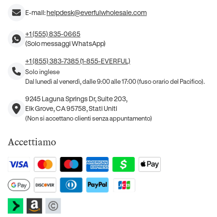
E-mail:
helpdesk@everfulwholesale.com
+1 (555) 835-0665
(Solo messaggi WhatsApp)
+1 (855) 383-7385 (1-855-EVERFUL)
Solo inglese
Dal lunedì al venerdì, dalle 9:00 alle 17:00 (fuso orario del Pacifico).
9245 Laguna Springs Dr, Suite 203,
Elk Grove, CA 95758, Stati Uniti
(Non si accettano clienti senza appuntamento)
Accettiamo