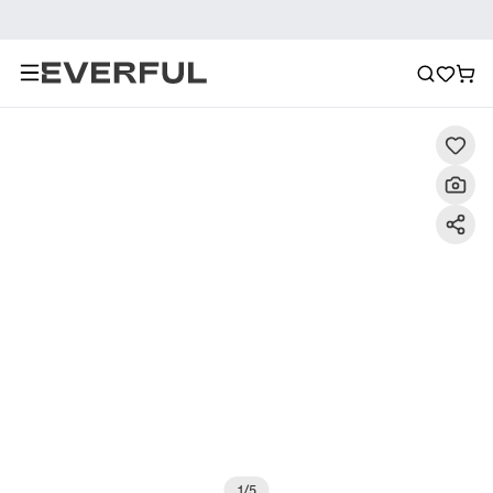
Descrizione
Immagini dettagliate
Raccomandazione
1
/
5