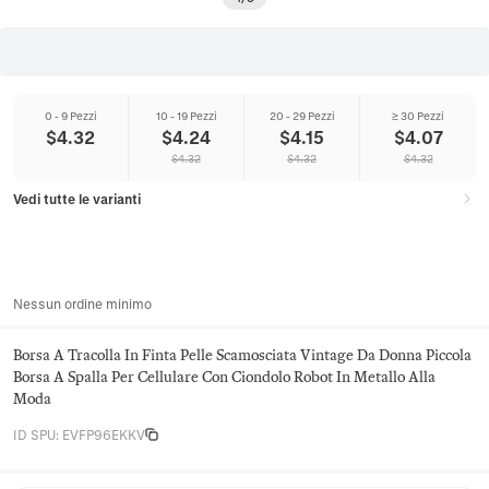
0 - 9 Pezzi
10 - 19 Pezzi
20 - 29 Pezzi
≥ 30 Pezzi
$
4.32
$
4.24
$
4.15
$
4.07
$
4.32
$
4.32
$
4.32
Vedi tutte le varianti
Nessun ordine minimo
Borsa A Tracolla In Finta Pelle Scamosciata Vintage Da Donna Piccola
Borsa A Spalla Per Cellulare Con Ciondolo Robot In Metallo Alla
Moda
ID SPU
:
EVFP96EKKV