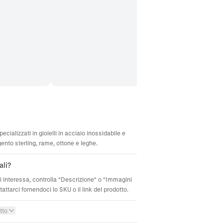
ecializzati in gioielli in acciaio inossidabile e
gento sterling, rame, ottone e leghe.
ali?
ti interessa, controlla "Descrizione" o "Immagini
attarci fornendoci lo SKU o il link del prodotto.
tto