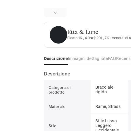
Etta & Lune
Etta & Lune
Fidato 1K , 4.9★(129) , 7K+ venduti di 
Descrizione
Immagini dettagliate
FAQ
Recens
Descrizione
Bracciale
Categoria di
rigido
prodotto
Rame, Strass
Materiale
Stile Lusso
Leggero
Stile
Occidentale