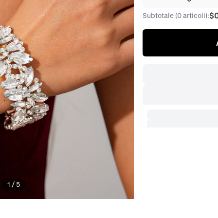
$
Subtotale (0 articoli):
1
/
5