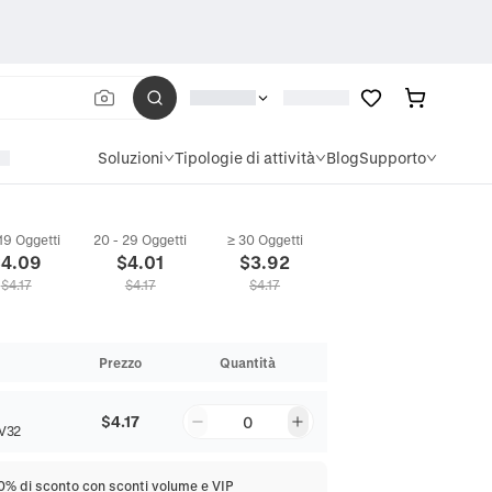
Soluzioni
Tipologie di attività
Blog
Supporto
 19 Oggetti
20 - 29 Oggetti
≥ 30 Oggetti
$
4.09
$
4.01
$
3.92
$
4.17
$
4.17
$
4.17
Prezzo
Quantità
$4.17
0
V32
20% di sconto con sconti volume e VIP