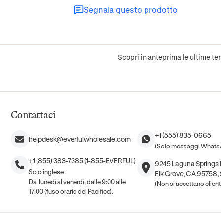
Segnala questo prodotto
Scopri in anteprima le ultime ten
Contattaci
+1 (555) 835-0665
helpdesk@everfulwholesale.com
(Solo messaggi Whats
+1 (855) 383-7385 (1-855-EVERFUL)
9245 Laguna Springs D
Solo inglese
Elk Grove, CA 95758, S
Dal lunedì al venerdì, dalle 9:00 alle
(Non si accettano clien
17:00 (fuso orario del Pacifico).