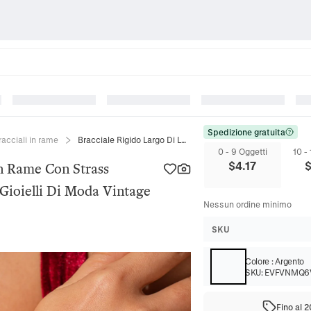
Spedizione gratuita
racciali in rame
Bracciale Rigido Largo Di Lusso In Rame Con Strass Marquise Tondo Cristallo Farfalla Gioielli Di Moda Vintage Per Donne
0 - 9 Oggetti
10 -
$
4.17
In Rame Con Strass
 Gioielli Di Moda Vintage
Nessun ordine minimo
SKU
Colore
:
Argento
SKU:
EVFVNMQ6
Fino al 