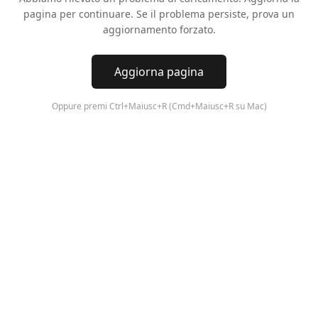
pagina per continuare. Se il problema persiste, prova un
aggiornamento forzato.
Aggiorna pagina
Oppure premi Ctrl+Maiusc+R (Cmd+Maiusc+R su Mac)