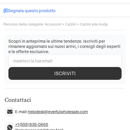
Segnala questo prodotto
Percorso della categoria
:
Accessori
>
Calzini
>
Calzini alla moda
Scopri in anteprima le ultime tendenze. Iscriviti per
rimanere aggiornato sui nuovi arrivi, i consigli degli esperti
e le offerte esclusive.
ISCRIVITI
Contattaci
E-mail:
helpdesk@everfulwholesale.com
+1 (555) 835-0665