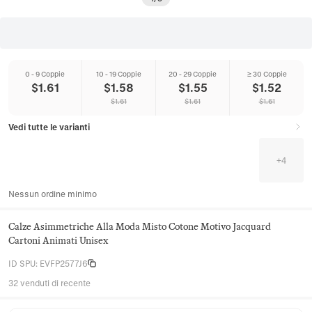
0 - 9 Coppie
10 - 19 Coppie
20 - 29 Coppie
≥ 30 Coppie
$
1.61
$
1.58
$
1.55
$
1.52
$
1.61
$
1.61
$
1.61
Vedi tutte le varianti
+
4
Nessun ordine minimo
Calze Asimmetriche Alla Moda Misto Cotone Motivo Jacquard
Cartoni Animati Unisex
ID SPU
:
EVFP2577J6
32 venduti di recente