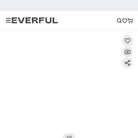
Descrizione
Immagini dettagliate
Raccomandazione
1
/
5