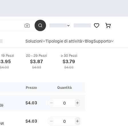
Soluzioni
Tipologie di attività
Blog
Supporto
- 19 Pezzi
20 - 29 Pezzi
≥ 30 Pezzi
$
3.95
$
3.87
$
3.79
$
4.03
$
4.03
$
4.03
Prezzo
Quantità
$4.03
0
59
$4.03
0
NR