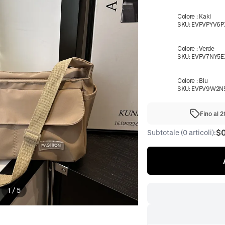
Colore
:
Kaki
SKU:
EVFVPYV6P
Colore
:
Verde
SKU:
EVFV7NY5E
Colore
:
Blu
SKU:
EVFV9W2N
Fino al 
$
Subtotale (0 articoli):
1
/
5