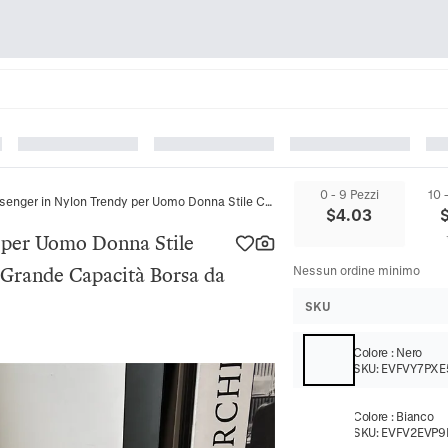
0 - 9 Pezzi
10 
Borsa Messenger in Nylon Trendy per Uomo Donna Stile Casual Giapponese Idrorepellente Grande Capacità Borsa da Viaggio
$
4.03
 per Uomo Donna Stile
 Grande Capacità Borsa da
Nessun ordine minimo
SKU
Colore
:
Nero
SKU:
EVFVY7PXE
Colore
:
Bianco
SKU:
EVFV2EVP9