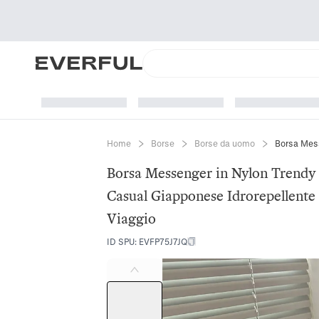
Home
Borse
Borse da uomo
Borsa Messenger in Nylon Trendy
Casual Giapponese Idrorepellente
Viaggio
ID SPU
:
EVFP75J7JQ