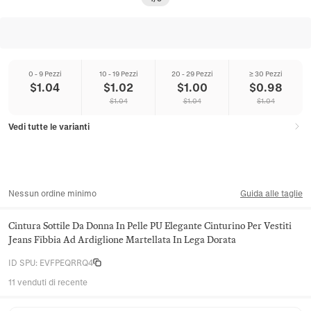
0 - 9 Pezzi
10 - 19 Pezzi
20 - 29 Pezzi
≥ 30 Pezzi
$
1.04
$
1.02
$
1.00
$
0.98
$
1.04
$
1.04
$
1.04
Vedi tutte le varianti
Nessun ordine minimo
Guida alle taglie
Cintura Sottile Da Donna In Pelle PU Elegante Cinturino Per Vestiti
Jeans Fibbia Ad Ardiglione Martellata In Lega Dorata
ID SPU
:
EVFPEQRRQ4
11 venduti di recente