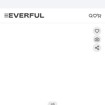
Descrizione
Immagini dettagliate
Raccomandazione
1
/
5