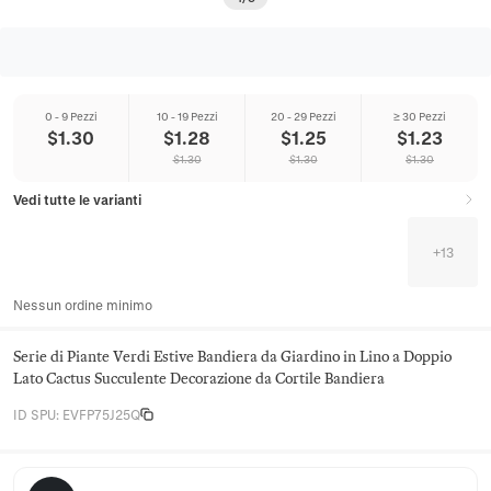
0 - 9 Pezzi
10 - 19 Pezzi
20 - 29 Pezzi
≥ 30 Pezzi
$
1.30
$
1.28
$
1.25
$
1.23
$
1.30
$
1.30
$
1.30
Vedi tutte le varianti
+
13
Nessun ordine minimo
Serie di Piante Verdi Estive Bandiera da Giardino in Lino a Doppio
Lato Cactus Succulente Decorazione da Cortile Bandiera
ID SPU
:
EVFP75J25Q
Hearthloom Home