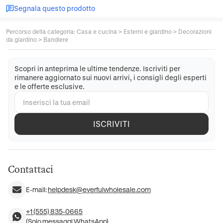
Segnala questo prodotto
Percorso della categoria
:
Casa e cucina
>
Esterni e giardino
>
Decorazioni
da giardino
>
Bandiere
Scopri in anteprima le ultime tendenze. Iscriviti per
rimanere aggiornato sui nuovi arrivi, i consigli degli esperti
e le offerte esclusive.
ISCRIVITI
Contattaci
E-mail:
helpdesk@everfulwholesale.com
+1 (555) 835-0665
(Solo messaggi WhatsApp)