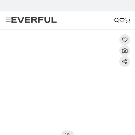
Descrizione
Immagini dettagliate
Raccomandazione
1
/
5