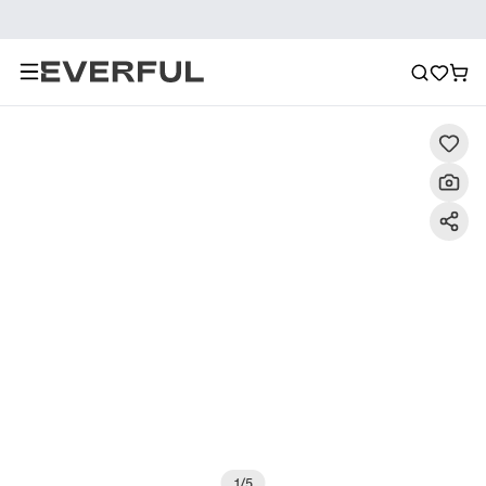
Descrizione
Immagini dettagliate
Raccomandazione
1
/
5