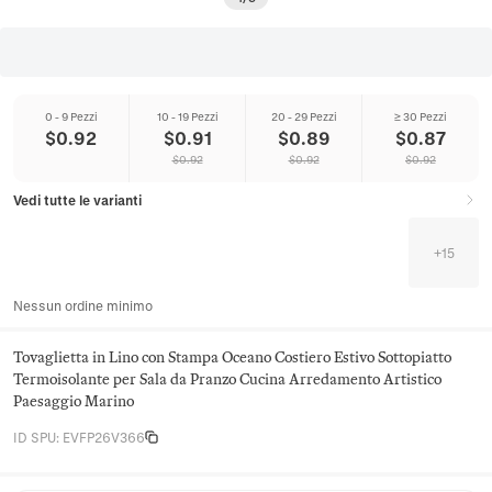
0 - 9 Pezzi
10 - 19 Pezzi
20 - 29 Pezzi
≥ 30 Pezzi
$
0.92
$
0.91
$
0.89
$
0.87
$
0.92
$
0.92
$
0.92
Vedi tutte le varianti
+
15
Nessun ordine minimo
Tovaglietta in Lino con Stampa Oceano Costiero Estivo Sottopiatto
Termoisolante per Sala da Pranzo Cucina Arredamento Artistico
Paesaggio Marino
ID SPU
:
EVFP26V366