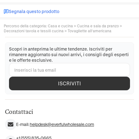
Segnala questo prodotto
Percorso della categoria
:
Casa e cucina
>
Cucina e sala da pranzo
>
Decorazioni tavola e tessili cucina
>
Tovagliette all'americana
Scopri in anteprima le ultime tendenze. Iscriviti per
rimanere aggiornato sui nuovi arrivi, i consigli degli esperti
e le offerte esclusive.
ISCRIVITI
Contattaci
E-mail:
helpdesk@everfulwholesale.com
+1 (555) 835-0665