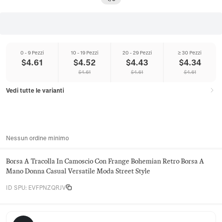
0 - 9 Pezzi
10 - 19 Pezzi
20 - 29 Pezzi
≥ 30 Pezzi
$
4.61
$
4.52
$
4.43
$
4.34
$
4.61
$
4.61
$
4.61
Vedi tutte le varianti
Nessun ordine minimo
Borsa A Tracolla In Camoscio Con Frange Bohemian Retro Borsa A
Mano Donna Casual Versatile Moda Street Style
ID SPU
:
EVFPNZQRJV
Juniper Satchel Co.