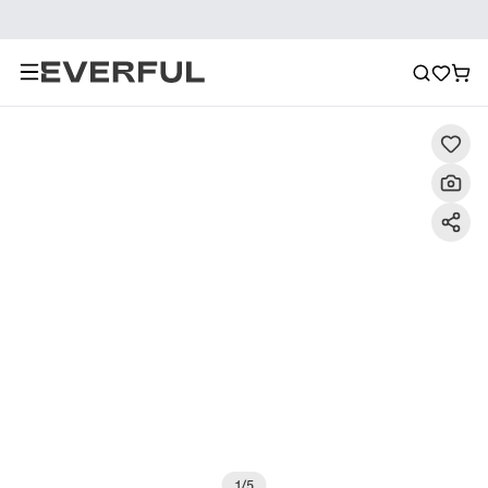
Descrizione
Immagini dettagliate
Raccomandazione
1
/
5