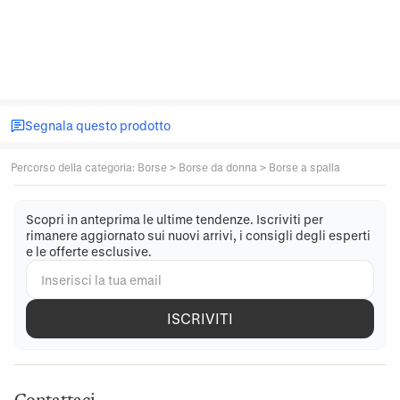
Segnala questo prodotto
Percorso della categoria
:
Borse
>
Borse da donna
>
Borse a spalla
Scopri in anteprima le ultime tendenze. Iscriviti per
rimanere aggiornato sui nuovi arrivi, i consigli degli esperti
e le offerte esclusive.
ISCRIVITI