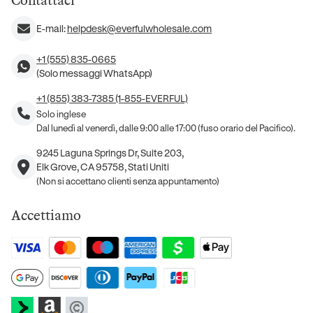
Contattaci
E-mail:
helpdesk@everfulwholesale.com
+1 (555) 835-0665
(Solo messaggi WhatsApp)
+1 (855) 383-7385 (1-855-EVERFUL)
Solo inglese
Dal lunedì al venerdì, dalle 9:00 alle 17:00 (fuso orario del Pacifico).
9245 Laguna Springs Dr, Suite 203,
Elk Grove, CA 95758, Stati Uniti
(Non si accettano clienti senza appuntamento)
Accettiamo