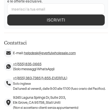
e le offerte esclusive.
ISCRIVITI
Contattaci
E-mail:
helpdesk@everfulwholesale.com
+1 (555) 835-0665
(Solo messaggi WhatsApp)
+1 (855) 383-7385 (1-855-EVERFUL)
Solo inglese
Dal lunedì al venerdì, dalle 9:00 alle 17:00 (fuso orario del Pacifico).
9245 Laguna Springs Dr, Suite 203,
Elk Grove, CA 95758, Stati Uniti
(Non si accettano clienti senza appuntamento)