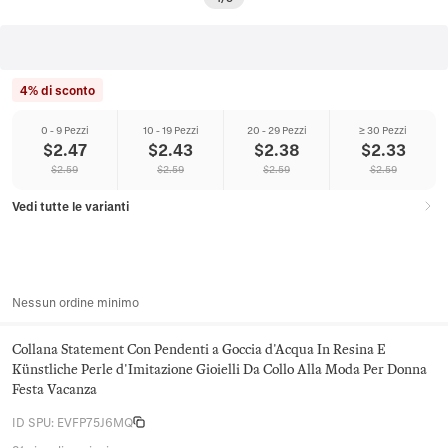
4% di sconto
0 - 9 Pezzi
10 - 19 Pezzi
20 - 29 Pezzi
≥ 30 Pezzi
$
2.47
$
2.43
$
2.38
$
2.33
$
2.59
$
2.59
$
2.59
$
2.59
Vedi tutte le varianti
Nessun ordine minimo
Collana Statement Con Pendenti a Goccia d'Acqua In Resina E
Künstliche Perle d'Imitazione Gioielli Da Collo Alla Moda Per Donna
Festa Vacanza
ID SPU
:
EVFP75J6MQ