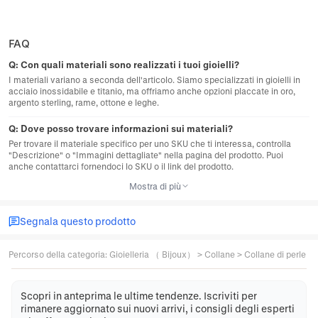
FAQ
Q:
Con quali materiali sono realizzati i tuoi gioielli?
I materiali variano a seconda dell'articolo. Siamo specializzati in gioielli in
acciaio inossidabile e titanio, ma offriamo anche opzioni placcate in oro,
argento sterling, rame, ottone e leghe.
Q:
Dove posso trovare informazioni sui materiali?
Per trovare il materiale specifico per uno SKU che ti interessa, controlla
"Descrizione" o "Immagini dettagliate" nella pagina del prodotto. Puoi
anche contattarci fornendoci lo SKU o il link del prodotto.
Mostra di più
Segnala questo prodotto
Percorso della categoria
:
Gioielleria （ Bijoux）
>
Collane
>
Collane di perle
Scopri in anteprima le ultime tendenze. Iscriviti per
rimanere aggiornato sui nuovi arrivi, i consigli degli esperti