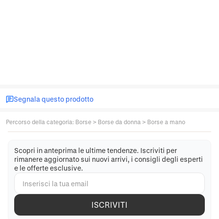
Segnala questo prodotto
Percorso della categoria
:
Borse
>
Borse da donna
>
Borse a mano
Scopri in anteprima le ultime tendenze. Iscriviti per
rimanere aggiornato sui nuovi arrivi, i consigli degli esperti
e le offerte esclusive.
ISCRIVITI