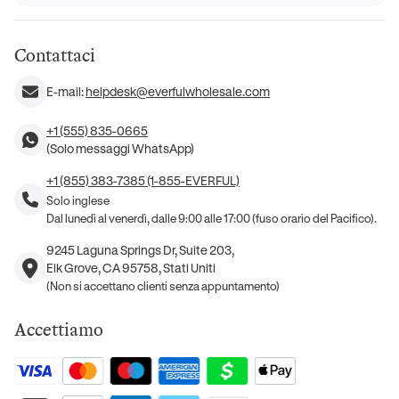
Contattaci
E-mail:
helpdesk@everfulwholesale.com
+1 (555) 835-0665
(Solo messaggi WhatsApp)
+1 (855) 383-7385 (1-855-EVERFUL)
Solo inglese
Dal lunedì al venerdì, dalle 9:00 alle 17:00 (fuso orario del Pacifico).
9245 Laguna Springs Dr, Suite 203,
Elk Grove, CA 95758, Stati Uniti
(Non si accettano clienti senza appuntamento)
Accettiamo