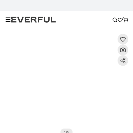
Descrizione
Immagini dettagliate
Raccomandazione
1
/
5