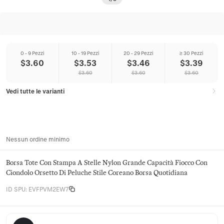
0 - 9 Pezzi
10 - 19 Pezzi
20 - 29 Pezzi
≥ 30 Pezzi
$
3.60
$
3.53
$
3.46
$
3.39
$
3.60
$
3.60
$
3.60
Vedi tutte le varianti
Nessun ordine minimo
Borsa Tote Con Stampa A Stelle Nylon Grande Capacità Fiocco Con
Ciondolo Orsetto Di Peluche Stile Coreano Borsa Quotidiana
ID SPU
:
EVFPVM2EW7
Juniper Satchel Co.