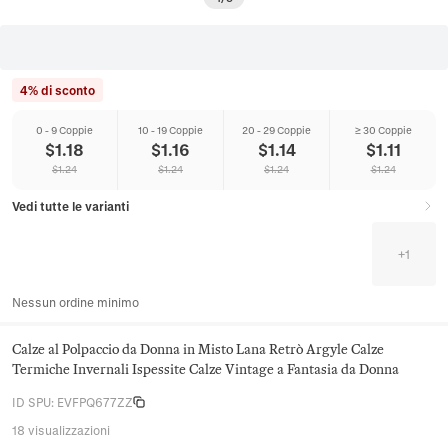
4% di sconto
0 - 9 Coppie
10 - 19 Coppie
20 - 29 Coppie
≥ 30 Coppie
$
1.18
$
1.16
$
1.14
$
1.11
$
1.24
$
1.24
$
1.24
$
1.24
Vedi tutte le varianti
+
1
Nessun ordine minimo
Calze al Polpaccio da Donna in Misto Lana Retrò Argyle Calze
Termiche Invernali Ispessite Calze Vintage a Fantasia da Donna
ID SPU
:
EVFPQ677ZZ
18 visualizzazioni