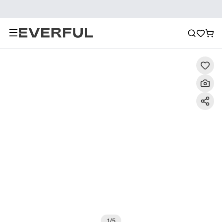
Descrizione
Immagini dettagliate
Raccomandazione
1
/
5