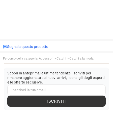
Segnala questo prodotto
Percorso della categoria
:
Accessori
>
Calzini
>
Calzini alla moda
Scopri in anteprima le ultime tendenze. Iscriviti per
rimanere aggiornato sui nuovi arrivi, i consigli degli esperti
e le offerte esclusive.
ISCRIVITI