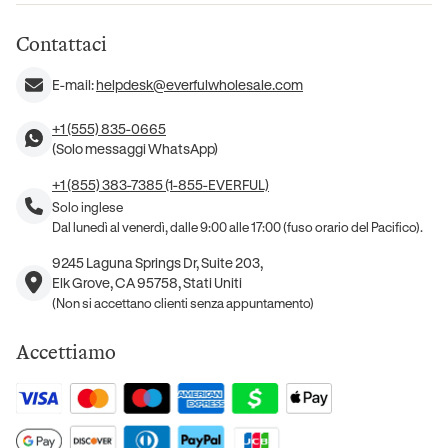
Contattaci
E-mail:
helpdesk@everfulwholesale.com
+1 (555) 835-0665
(Solo messaggi WhatsApp)
+1 (855) 383-7385 (1-855-EVERFUL)
Solo inglese
Dal lunedì al venerdì, dalle 9:00 alle 17:00 (fuso orario del Pacifico).
9245 Laguna Springs Dr, Suite 203,
Elk Grove, CA 95758, Stati Uniti
(Non si accettano clienti senza appuntamento)
Accettiamo