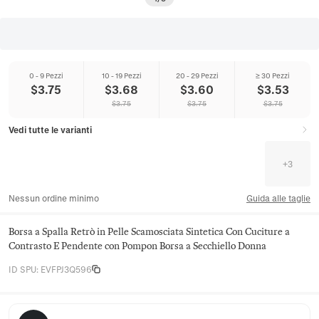
0 - 9 Pezzi
10 - 19 Pezzi
20 - 29 Pezzi
≥ 30 Pezzi
$
3.75
$
3.68
$
3.60
$
3.53
$
3.75
$
3.75
$
3.75
Vedi tutte le varianti
+
3
Nessun ordine minimo
Guida alle taglie
Borsa a Spalla Retrò in Pelle Scamosciata Sintetica Con Cuciture a
Contrasto E Pendente con Pompon Borsa a Secchiello Donna
ID SPU
:
EVFPJ3Q596
Juniper Satchel Co.