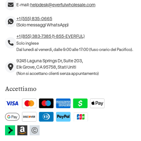
E-mail:
helpdesk@everfulwholesale.com
+1 (555) 835-0665
(Solo messaggi WhatsApp)
+1 (855) 383-7385 (1-855-EVERFUL)
Solo inglese
Dal lunedì al venerdì, dalle 9:00 alle 17:00 (fuso orario del Pacifico).
9245 Laguna Springs Dr, Suite 203,
Elk Grove, CA 95758, Stati Uniti
(Non si accettano clienti senza appuntamento)
Accettiamo