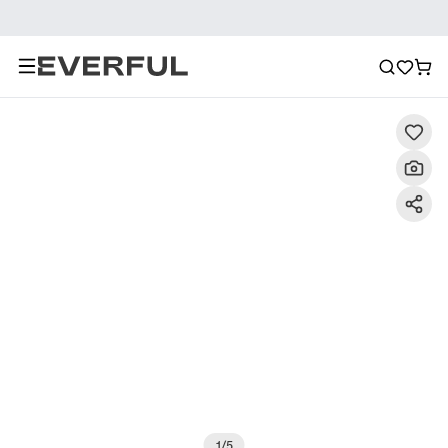
Descrizione
Immagini dettagliate
Raccomandazione
1
/
5