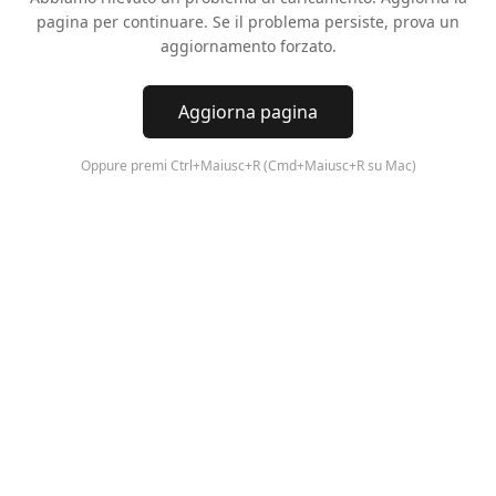
pagina per continuare. Se il problema persiste, prova un
aggiornamento forzato.
Aggiorna pagina
Oppure premi Ctrl+Maiusc+R (Cmd+Maiusc+R su Mac)