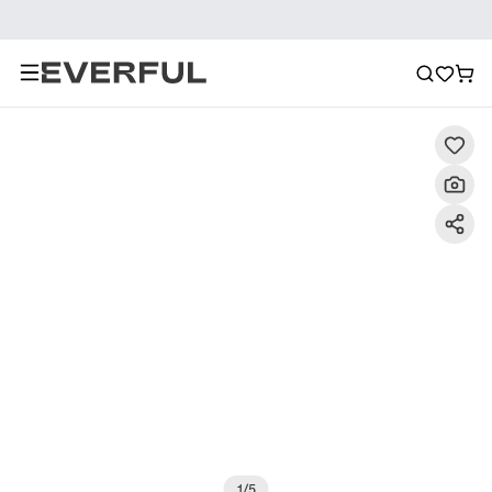
Descrizione
Immagini dettagliate
Raccomandazione
1
/
5