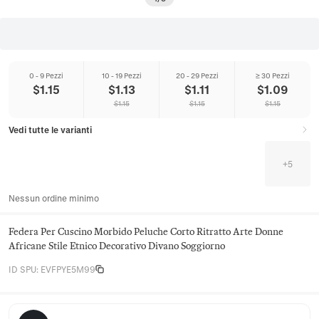
0 - 9 Pezzi
10 - 19 Pezzi
20 - 29 Pezzi
≥ 30 Pezzi
$
1.15
$
1.13
$
1.11
$
1.09
$
1.15
$
1.15
$
1.15
Vedi tutte le varianti
+
5
Nessun ordine minimo
Federa Per Cuscino Morbido Peluche Corto Ritratto Arte Donne
Africane Stile Etnico Decorativo Divano Soggiorno
ID SPU
:
EVFPYE5M99
Hearthloom Home