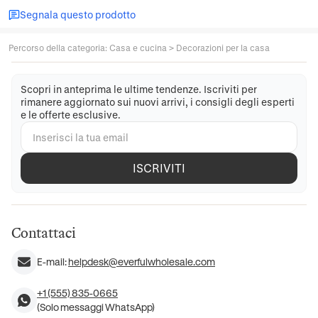
Segnala questo prodotto
Percorso della categoria
:
Casa e cucina
>
Decorazioni per la casa
Scopri in anteprima le ultime tendenze. Iscriviti per
rimanere aggiornato sui nuovi arrivi, i consigli degli esperti
e le offerte esclusive.
ISCRIVITI
Contattaci
E-mail:
helpdesk@everfulwholesale.com
+1 (555) 835-0665
(Solo messaggi WhatsApp)