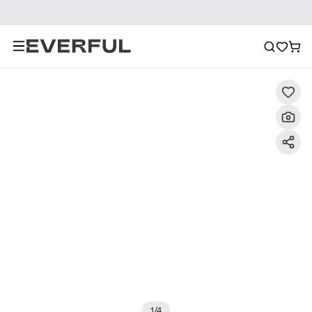
Descrizione
Immagini dettagliate
Raccomandazione
1
/
4