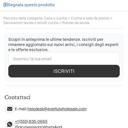
Segnala questo prodotto
Percorso della categoria
:
Casa e cucina
>
Cucina e sala da pranzo
>
Decorazioni tavola e tessili cucina
>
Runner da tavola
Scopri in anteprima le ultime tendenze. Iscriviti per
rimanere aggiornato sui nuovi arrivi, i consigli degli esperti
e le offerte esclusive.
ISCRIVITI
Contattaci
E-mail:
helpdesk@everfulwholesale.com
+1 (555) 835-0665
(Solo messaggi WhatsApp)