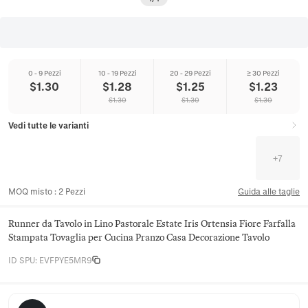
0 - 9 Pezzi
10 - 19 Pezzi
20 - 29 Pezzi
≥ 30 Pezzi
$
1.30
$
1.28
$
1.25
$
1.23
$
1.30
$
1.30
$
1.30
Vedi tutte le varianti
+
7
MOQ misto
:
2
Pezzi
Guida alle taglie
Runner da Tavolo in Lino Pastorale Estate Iris Ortensia Fiore Farfalla
Stampata Tovaglia per Cucina Pranzo Casa Decorazione Tavolo
ID SPU
:
EVFPYE5MR9
Hearthloom Home