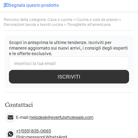
Segnala questo prodotto
Percorso della categoria
:
Casa e cucina
>
Cucina e sala da pranzo
>
Decorazioni tavola e tessili cucina
>
Tovagliette all'americana
Scopri in anteprima le ultime tendenze. Iscriviti per
rimanere aggiornato sui nuovi arrivi, i consigli degli esperti
e le offerte esclusive.
ISCRIVITI
Contattaci
E-mail:
helpdesk@everfulwholesale.com
+1 (555) 835-0665
(Solo messaggi WhatsApp)