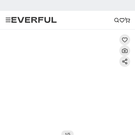
Descrizione
Immagini dettagliate
Raccomandazione
1
/
5