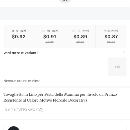
0 - 9 Pezzi
10 - 19 Pezzi
20 - 29 Pezzi
≥ 30 Pezzi
$
0.92
$
0.91
$
0.89
$
0.87
$
0.92
$
0.92
$
0.92
Vedi tutte le varianti
+
16
Nessun ordine minimo
Tovaglietta in Lino per Festa della Mamma per Tavolo da Pranzo
Resistente al Calore Motivo Floreale Decorativa
ID SPU
:
EVFPXMYQK3
Hearthloom Home