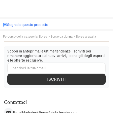
Segnala questo prodotto
Percorso della categoria
:
Borse
>
Borse da donna
>
Borse a spalla
Scopri in anteprima le ultime tendenze. Iscriviti per
rimanere aggiornato sui nuovi arrivi, i consigli degli esperti
e le offerte esclusive.
ISCRIVITI
Contattaci
E-mail:
helpdesk@everfulwholesale.com