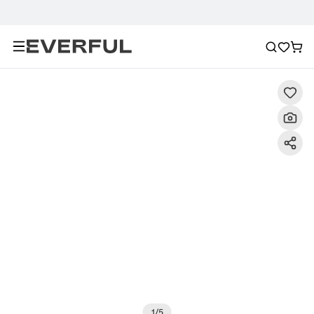
Descrizione
Immagini dettagliate
Raccomandazione
1
/
5