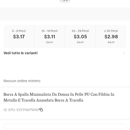
0 - 9 Pezzi
10 - 19 Pezzi
20 - 29 Pezzi
≥ 30 Pezzi
$
3.17
$
3.11
$
3.05
$
2.98
$
3.17
$
3.17
$
3.17
Vedi tutte le varianti
Nessun ordine minimo
Borsa A Spalla Minimalista Da Donna In Pelle PU Con Fibbia In
Metallo E Tracolla Annodata Borsa A Tracolla
ID SPU
:
EVFP46PWNP