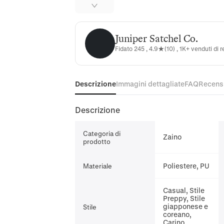
Juniper Satchel Co.
Juniper Satchel Co.
Fidato 245 , 4.9★(10) , 1K+ venduti di 
Descrizione
Immagini dettagliate
FAQ
Recens
Descrizione
Categoria di
Zaino
prodotto
Poliestere, PU
Materiale
Casual, Stile
Preppy, Stile
giapponese e
Stile
coreano,
Carino