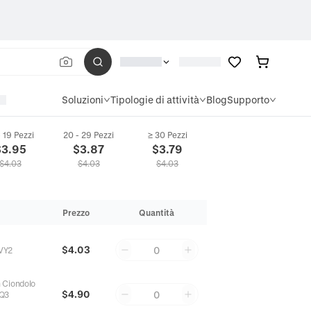
Soluzioni
Tipologie di attività
Blog
Supporto
- 19 Pezzi
20 - 29 Pezzi
≥ 30 Pezzi
$
3.95
$
3.87
$
3.79
$
4.03
$
4.03
$
4.03
Prezzo
Quantità
$4.03
0
VY2
 Ciondolo
$4.90
0
Q3