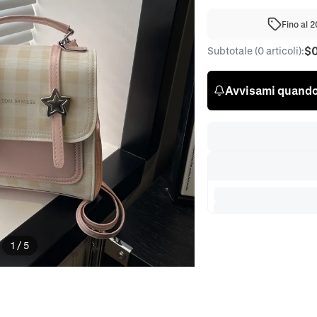
Fino al 
$
Subtotale (0 articoli):
Avvisami quando 
1
/
5