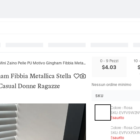
0 - 9 Pezzi
10 
Mini Zaino Pelle PU Motivo Gingham Fibbia Metallica Stella Copertura A Patta Dolce Estetica Casual Donne Ragazze
$
4.03
am Fibbia Metallica Stella
 Casual Donne Ragazze
Nessun ordine minimo
SKU
Colore
:
Rosa
SKU:
EVFV9W2N
Esaurito
Colore
:
Rosa Con
SKU:
EVFVXPJXR
Esaurito