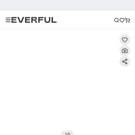
Descrizione
Immagini dettagliate
Raccomandazione
1
/
5