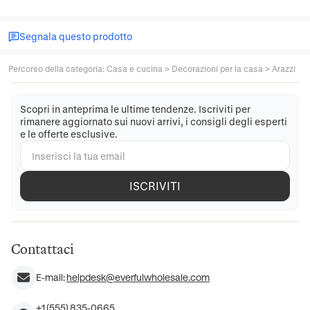
Segnala questo prodotto
Percorso della categoria
:
Casa e cucina
>
Decorazioni per la casa
>
Arazzi
Scopri in anteprima le ultime tendenze. Iscriviti per
rimanere aggiornato sui nuovi arrivi, i consigli degli esperti
e le offerte esclusive.
ISCRIVITI
Contattaci
E-mail:
helpdesk@everfulwholesale.com
+1 (555) 835-0665