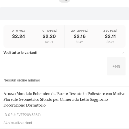
0 - 9 Pezzi
10 - 19 Pezzi
20 - 29 Pezzi
≥ 30 Pezzi
$
2.24
$
2.20
$
2.16
$
2.11
$
2.24
$
2.24
$
2.24
Vedi tutte le varianti
+
148
Nessun ordine minimo
Arazzo Mandala Bohemien da Parete Tessuto in Poliestere con Motivo
Floreale Geometrico Sfondo per Camera da Letto Soggiorno
Decorazione Dormitorio
ID SPU
:
EVFP26V536
34 visualizzazioni