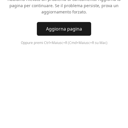
pagina per continuare. Se il problema persiste, prova un
aggiornamento forzato.
Aggiorna pagina
Oppure premi Ctrl+Maiusc+R (Cmd+Maiusc+R su Mac)