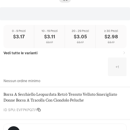
0 - 9 Pezzi
10 - 19 Pezzi
20 - 29 Pezzi
≥ 30 Pezzi
$
3.17
$
3.11
$
3.05
$
2.98
$
3.17
$
3.17
$
3.17
Vedi tutte le varianti
+
1
Nessun ordine minimo
Borsa A Secchiello Leopardata Retrò Tessuto Velluto Smerigliato
Donne Borsa A Tracolla Con Ciondolo Peluche
ID SPU
:
EVFPKPQ7JY
Juniper Satchel Co.