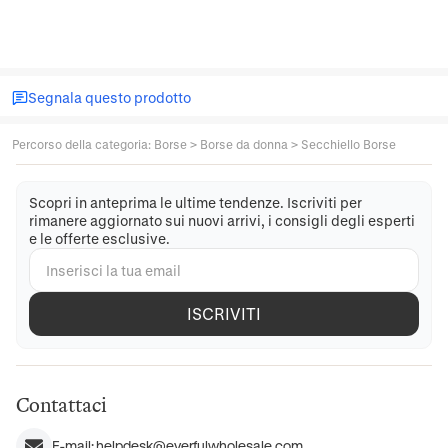
Segnala questo prodotto
Percorso della categoria
:
Borse
>
Borse da donna
>
Secchiello Borse
Scopri in anteprima le ultime tendenze. Iscriviti per
rimanere aggiornato sui nuovi arrivi, i consigli degli esperti
e le offerte esclusive.
ISCRIVITI
Contattaci
E-mail:
helpdesk@everfulwholesale.com