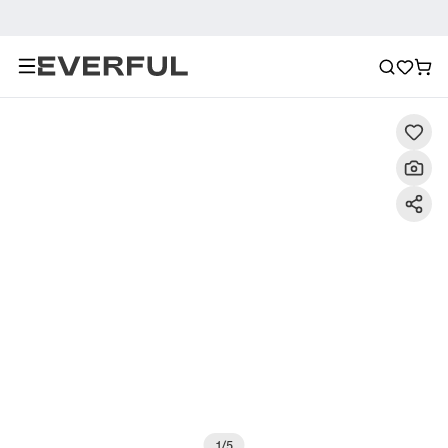
Descrizione
Immagini dettagliate
Raccomandazione
1
/
5