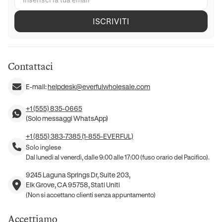
ISCRIVITI
Contattaci
E-mail:
helpdesk@everfulwholesale.com
+1 (555) 835-0665
(Solo messaggi WhatsApp)
+1 (855) 383-7385 (1-855-EVERFUL)
Solo inglese
Dal lunedì al venerdì, dalle 9:00 alle 17:00 (fuso orario del Pacifico).
9245 Laguna Springs Dr, Suite 203,
Elk Grove, CA 95758, Stati Uniti
(Non si accettano clienti senza appuntamento)
Accettiamo