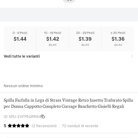
0 - 9 Pezzi
10 - 19 Pezzi
20 - 29 Pezzi
≥ 30 Pezzi
$
1.44
$
1.42
$
1.39
$
1.36
$
1.44
$
1.44
$
1.44
Vedi tutte le varianti
Nessun ordine minimo
Spilla Farfalla in Lega di Strass Vintage Retro Insetto Traforato Spilla
per Donna Cappotto Completo Corsage Banchetto Gioielli Regali
ID SPU
:
EVFPEQRR64
5
(
2
Recensioni
)
72 venduti di recente