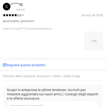
C*****u
0
C
Canada
5.0
Thu Apr 30 2026
good quality, good price
Order No: TO2A*****LS Purchased products:
+
115
Segnala questo prodotto
Percorso della categoria
:
Accessori
>
Spille
>
Spille in lega
Scopri in anteprima le ultime tendenze. Iscriviti per
rimanere aggiornato sui nuovi arrivi, i consigli degli esperti
e le offerte esclusive.