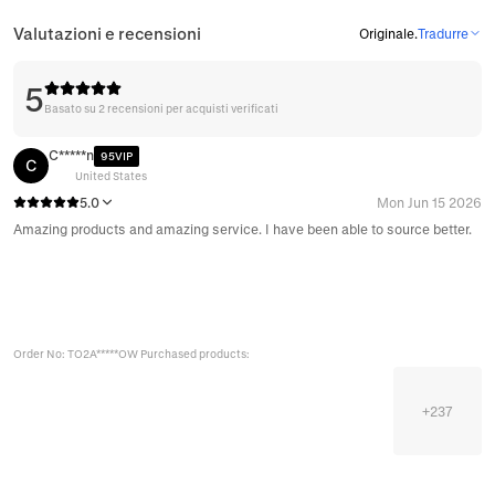
Valutazioni e recensioni
Originale
.
Tradurre
5
Basato su 2 recensioni per acquisti verificati
C*****n
95VIP
C
United States
5.0
Mon Jun 15 2026
Amazing products and amazing service. I have been able to source better.
Order No: TO2A*****OW Purchased products:
+
237