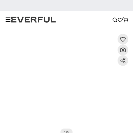
Descrizione
Raccomandazione
1
/
5