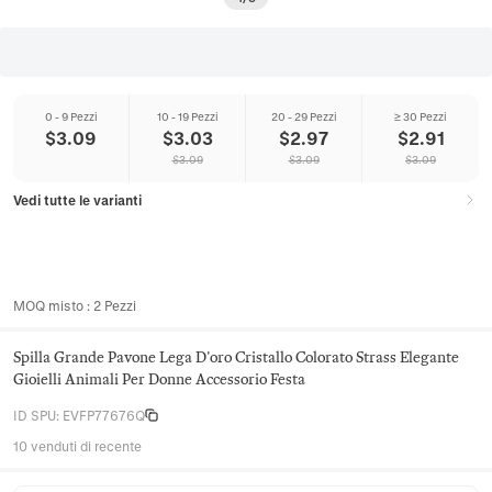
0 - 9 Pezzi
10 - 19 Pezzi
20 - 29 Pezzi
≥ 30 Pezzi
$
3.09
$
3.03
$
2.97
$
2.91
$
3.09
$
3.09
$
3.09
Vedi tutte le varianti
MOQ misto
:
2
Pezzi
Spilla Grande Pavone Lega D'oro Cristallo Colorato Strass Elegante
Gioielli Animali Per Donne Accessorio Festa
ID SPU
:
EVFP77676Q
10 venduti di recente