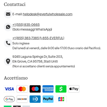
Contattaci
E-mail:
helpdesk@everfulwholesale.com
+1 (555) 835-0665
(Solo messaggi WhatsApp)
+1 (855) 383-7385 (1-855-EVERFUL)
Solo inglese
Dal lunedì al venerdì, dalle 9:00 alle 17:00 (fuso orario del Pacifico).
9245 Laguna Springs Dr, Suite 203,
Elk Grove, CA 95758, Stati Uniti
(Non si accettano clienti senza appuntamento)
Accettiamo