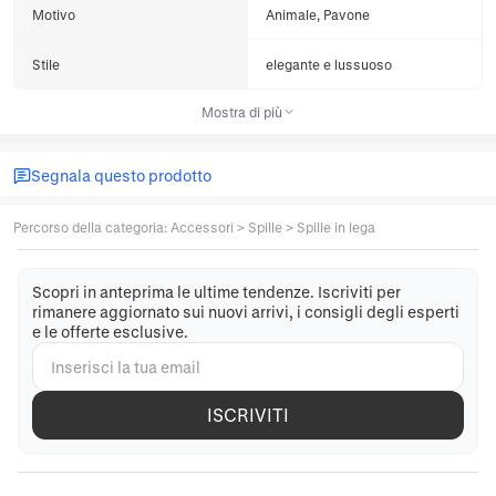
Motivo
Animale, Pavone
Stile
elegante e lussuoso
Mostra di più
Segnala questo prodotto
Percorso della categoria
:
Accessori
>
Spille
>
Spille in lega
Scopri in anteprima le ultime tendenze. Iscriviti per
rimanere aggiornato sui nuovi arrivi, i consigli degli esperti
e le offerte esclusive.
ISCRIVITI