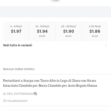
0 - 9 Pezzi
10 - 19 Pezzi
20 - 29 Pezzi
≥ 30 Pezzi
$
1.97
$
1.94
$
1.90
$
1.86
$
1.97
$
1.97
$
1.97
Vedi tutte le varianti
Nessun ordine minimo
Portachiavi a Scarpa con Tacco Alto in Lega di Zinco con Strass
Intarsiato Ciondolo per Borsa Ciondolo per Auto Regalo Donna
ID SPU
:
EVFP9KNNQV
35 visualizzazioni