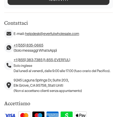
Contattaci
E-mail:
helpdesk@everfulwholesale.com
+1 (555) 835-0665
(Solo messaggi WhatsApp)
+1 (855) 383-7385 (1-855-EVERFUL)
Solo inglese
Dal lunedì al venerdì, dalle 9:00 alle 17:00 (fuso orario del Pacifico).
9245 Laguna Springs Dr, Suite 203,
Elk Grove, CA 95758, Stati Uniti
(Non si accettano clienti senza appuntamento)
Accettiamo