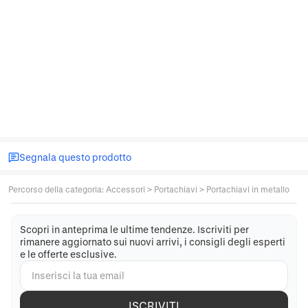
Segnala questo prodotto
Percorso della categoria
:
Accessori
>
Portachiavi
>
Portachiavi in metallo
Scopri in anteprima le ultime tendenze. Iscriviti per
rimanere aggiornato sui nuovi arrivi, i consigli degli esperti
e le offerte esclusive.
ISCRIVITI