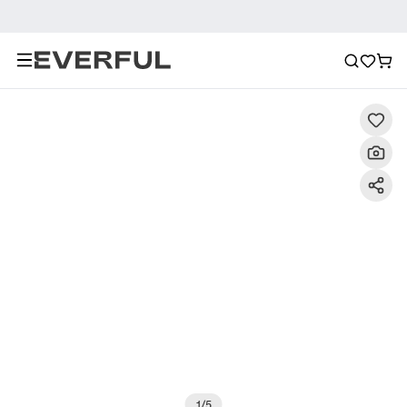
Descrizione
Immagini dettagliate
Raccomandazione
1
/
5