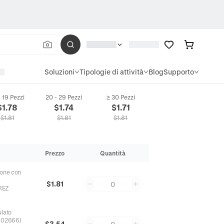
Soluzioni
Tipologie di attività
Blog
Supporto
- 19 Pezzi
20 - 29 Pezzi
≥ 30 Pezzi
$
1.78
$
1.74
$
1.71
$
1.81
$
1.81
$
1.81
Prezzo
Quantità
rone con
$1.81
0
REZ
ulato
 (02666)
$3.54