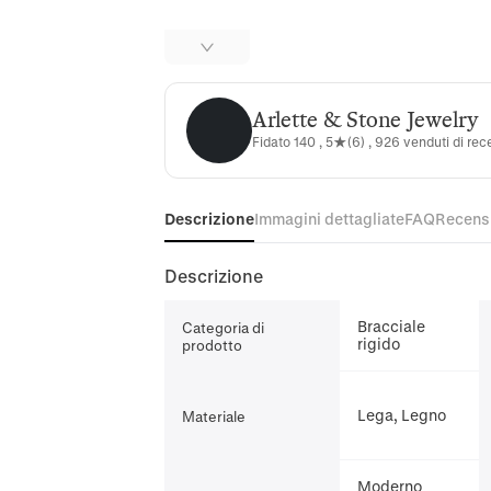
Arlette & Stone Jewelry
Arlette & Stone Jewelry
Fidato 140 , 5★(6) , 926 venduti di rec
Descrizione
Immagini dettagliate
FAQ
Recens
Descrizione
Bracciale
Categoria di
rigido
prodotto
Lega, Legno
Materiale
Moderno