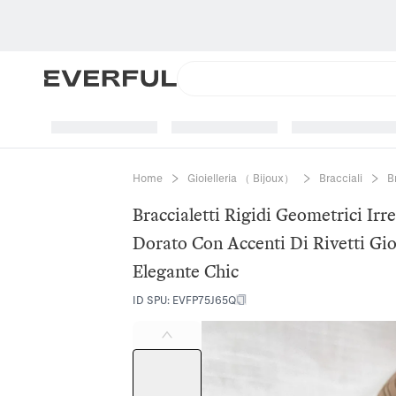
Home
Gioielleria （ Bijoux）
Bracciali
B
Braccialetti Rigidi Geometrici Irr
Dorato Con Accenti Di Rivetti Gi
Elegante Chic
ID SPU
:
EVFP75J65Q