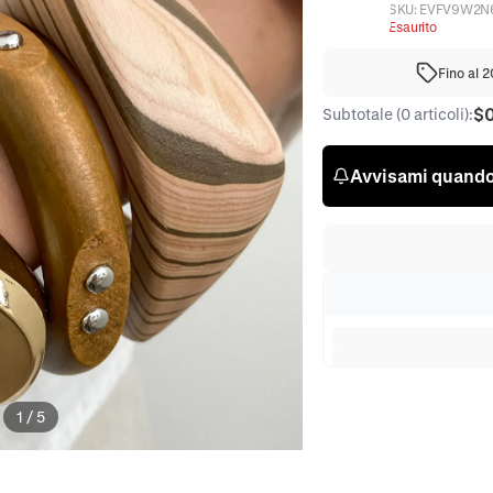
SKU:
EVFV9W2N
Esaurito
Fino al 
$
Subtotale (0 articoli):
Avvisami quando 
1
/
5