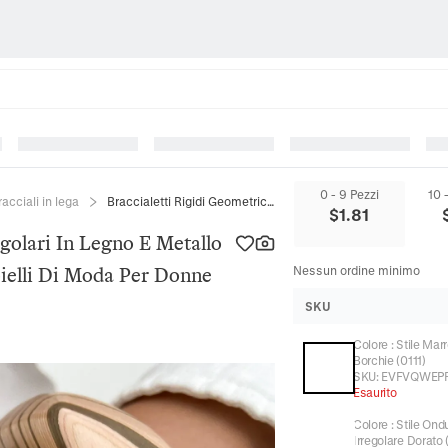
0 - 9 Pezzi
10 
racciali in lega
Braccialetti Rigidi Geometrici Irregolari In Legno E Metallo Dorato Con Accenti Di Rivetti Gioielli Di Moda Per Donne Elegante Chic
$
1.81
egolari In Legno E Metallo
oielli Di Moda Per Donne
Nessun ordine minimo
SKU
Colore
:
Stile Mar
Borchie (0111)
SKU:
EVFVQWEP
Esaurito
Colore
:
Stile Ond
Irregolare Dorato